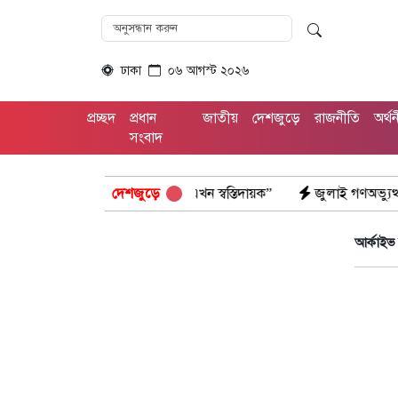
ঢাকা
০৬ আগস্ট ২০২৬
প্রচ্ছদ
প্রধান
জাতীয়
দেশজুড়ে
রাজনীতি
অর্থ
সংবাদ
ে শীর্ষে কিনশাসা, ঢাকার বাতাস এখন স্বস্তিদায়ক”
দেশজুড়ে
জুলাই গণঅভ্যুত্থান দিবস
আর্কাইভ 