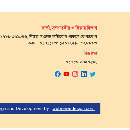
বার্তা, সম্পাদকীয় ও ফিচার বিভাগ
- ০১৭১৩-৩৬১৫৪৬, নিউজ সংক্রান্ত অভিযোগ থাকলে যোগাযোগ
করুন- ০১৭১১৩৩৭১২০। ফোন: ৭২৮৮৯৩
বিজ্ঞাপন
০১৭১৩-৩৭৯০৫৮,
ign and Development by :
webnewsdesign.com