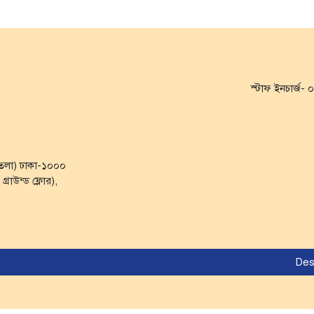
স্টাফ ইনচার্জ
৭ তলা) ঢাকা-১০০০
্রাউন্ড ফ্লোর),
Des