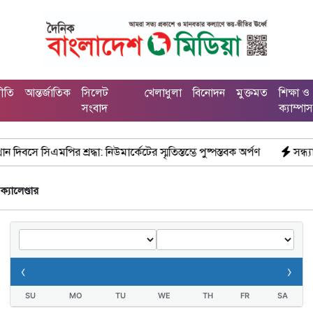
নীতি
আন্তর্জাতিক
সিলেট
খেলাধুলা
বিনোদন
মুক্তমত
শিক্ষা ও
সংবাদ
ক্যাম্পা
ে সিএমপির শ্রদ্ধা: নিউমার্কেটের স্মৃতিস্তম্ভে পুষ্পস্তবক অর্পণ
সন্ধ্যায় ঢ
ক্যালেণ্ডার
‹
›
SU
MO
TU
WE
TH
FR
SA