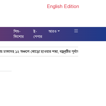
English Edition
শিশু-
ই-
আরও
স
কিশোর
পেপার
াকাসহ ১২ অঞ্চলে ঝোড়ো হাওয়ার শঙ্কা, বজ্রবৃষ্টির পূর্বাভাস
“বহিষ্কৃত এনস