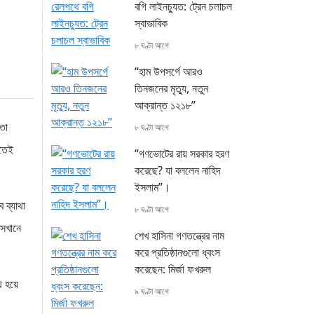
বগি লাইনচ্যুত: ট্রেন চলাচল
স্বাভাবিক
৮ ঘণ্টা আগে
“হাম উপসর্গে আরও
তিনজনের মৃত্যু, নতুন
আক্রান্ত ১২১৮”
যতা
৮ ঘণ্টা আগে
াতেই
“গণভোটের রায় সরকার হরণ
করেছে? যা বললেন নাহিদ
ইসলাম”।
 ব্যাথা
৮ ঘণ্টা আগে
সেখানে
শেখ হাসিনা গণতন্ত্রের নাম
করে প্রতিষ্ঠানগুলো ধ্বংস
করেছেন: মির্জা ফখরুল
 হয়ে
৯ ঘণ্টা আগে