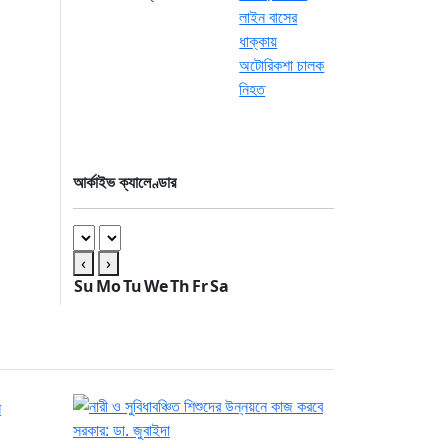
আর্কাইভ ক্যালেণ্ডার
‹
›
Su
Mo
Tu
We
Th
Fr
Sa