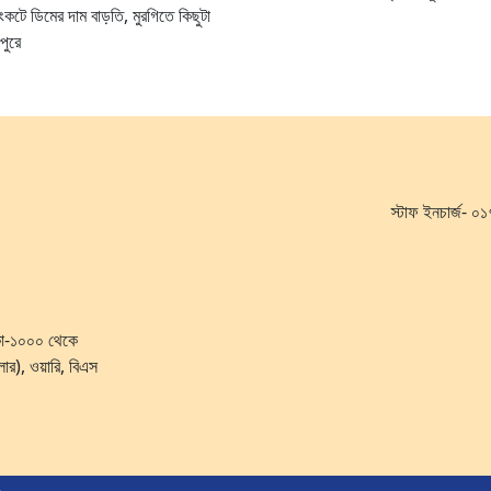
কটে ডিমের দাম বাড়তি, মুরগিতে কিছুটা
পুরে
স্টাফ ইনচার্জ-
ঢাকা-১০০০ থেকে
লোর), ওয়ারি, বিএস