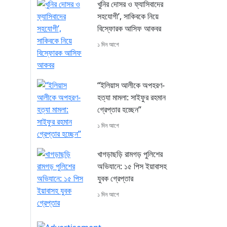
খুনির দোসর ও ফ্যাসিবাদের
সহযোগী’, সাকিবকে নিয়ে
বিস্ফোরক আসিফ আকবর
১ দিন আগে
“ইলিয়াস আলীকে অপহরণ-
হত্যা মামলা: সাইফুর রহমান
গ্রেপ্তার হচ্ছেন”
১ দিন আগে
খাগড়াছড়ি রামগড় পুলিশের
অভিযানে: ১৫ পিস ইয়াবাসহ
যুবক গ্রেপ্তার
১ দিন আগে