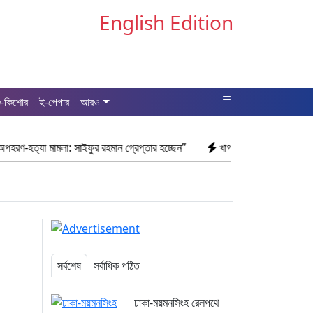
English Edition
ু-কিশোর
ই-পেপার
আরও
: সাইফুর রহমান গ্রেপ্তার হচ্ছেন”
খাগড়াছড়ি রামগড় পুলিশের অভিযানে: ১৫ পি
সর্বশেষ
সর্বাধিক পঠিত
ঢাকা-ময়মনসিংহ রেলপথে