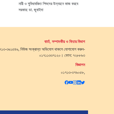
নারী ও সুবিধাবঞ্চিত শিশুদের উন্নয়নে কাজ করবে
সরকার: ডা. জুবাইদা
বার্তা, সম্পাদকীয় ও ফিচার বিভাগ
 ০১৭১৩-৩৬১৫৪৬, নিউজ সংক্রান্ত অভিযোগ থাকলে যোগাযোগ করুন-
০১৭১১৩৩৭১২০। ফোন: ৭২৮৮৯৩
বিজ্ঞাপন
০১৭১৩-৩৭৯০৫৮,