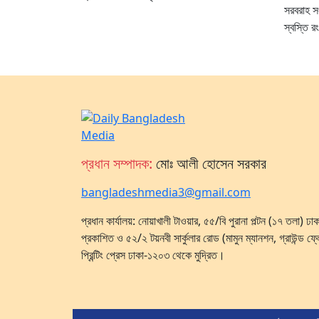
সরবরাহ সং
স্বস্তি রং
প্রধান সম্পাদক:
মোঃ আলী হোসেন সরকার
bangladeshmedia3@gmail.com
প্রধান কার্যালয়: নোয়াখালী টাওয়ার, ৫৫/বি পুরানা পল্টন (১৭ তলা) 
প্রকাশিত ও ৫২/২ টয়নবী সার্কুলার রোড (মামুন ম্যানশন, গ্রাউন্ড ফ্
প্রিন্টিং প্রেস ঢাকা-১২০৩ থেকে মুদ্রিত।