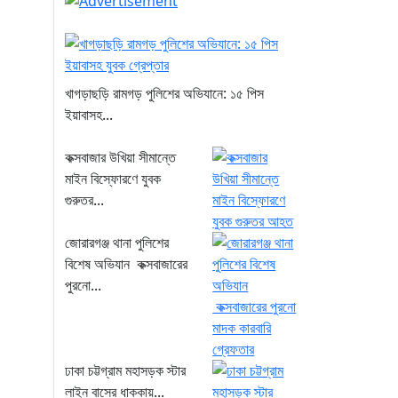
খাগড়াছড়ি রামগড় পুলিশের অভিযানে: ১৫ পিস
ইয়াবাসহ...
কক্সবাজার উখিয়া সীমান্তে
মাইন বিস্ফোরণে যুবক
গুরুতর...
জোরারগঞ্জ থানা পুলিশের
বিশেষ অভিযান কক্সবাজারের
পুরনো...
ঢাকা চট্টগ্রাম মহাসড়ক স্টার
লাইন বাসের ধাক্কায়...