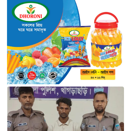
থাইল্যান্ডে ভয়াবহ বন্দুক হামলা: দাদা-
দাদিসহ স্কুলে আরও ৭ জনকে হত্যা
৫ ঘণ্টা আগে
সিলেটে দুই বাসের ভয়াবহ সংঘর্ষ: ঝরে
গেল ৮টি তাজা প্রাণ, হাসপাতালে ২৫
৫ ঘণ্টা আগে
সিলিন্ডার লিকেজে ভয়াবহ অগ্নিকাণ্ড:
দগ্ধ ৩ জনের অবস্থা আশঙ্কাজনক
৫ ঘণ্টা আগে
খুনির দোসর ও ফ্যাসিবাদের সহযোগী’,
সাকিবকে নিয়ে বিস্ফোরক আসিফ
আকবর
১ দিন আগে
“ইলিয়াস আলীকে অপহরণ-হত্যা
মামলা: সাইফুর রহমান গ্রেপ্তার হচ্ছেন”
১ দিন আগে