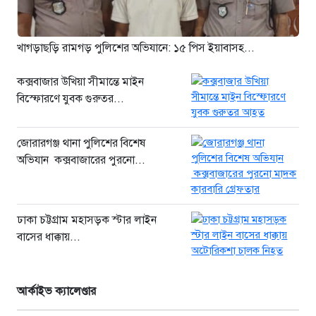
খাগড়াছড়ি রামগড় পুলিশের অভিযানে:
১৫ পিস ইয়াবাসহ যুবক গ্রেপ্তার
১ দিন আগে
খাগড়াছড়ি রামগড় পুলিশের অভিযানে: ১৫ পিস ইয়াবাসহ...
কক্সবাজার উখিয়া সীমান্তে মাইন
বিস্ফোরণে যুবক গুরুতর...
জোরারগঞ্জ থানা পুলিশের বিশেষ
অভিযান কক্সবাজারের পুরনো...
ঢাকা চট্টগ্রাম মহাসড়ক স্টার লাইন
বাসের ধাক্কায়...
আর্কাইভ ক্যালেণ্ডার