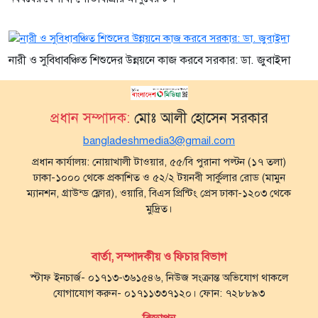
নারী ও সুবিধাবঞ্চিত শিশুদের উন্নয়নে কাজ করবে সরকার: ডা. জুবাইদা
প্রধান সম্পাদক:
মোঃ আলী হোসেন সরকার
bangladeshmedia3@gmail.com
প্রধান কার্যালয়: নোয়াখালী টাওয়ার, ৫৫/বি পুরানা পল্টন (১৭ তলা)
ঢাকা-১০০০ থেকে প্রকাশিত ও ৫২/২ টয়নবী সার্কুলার রোড (মামুন
ম্যানশন, গ্রাউন্ড ফ্লোর), ওয়ারি, বিএস প্রিন্টিং প্রেস ঢাকা-১২০৩ থেকে
মুদ্রিত।
বার্তা, সম্পাদকীয় ও ফিচার বিভাগ
স্টাফ ইনচার্জ- ০১৭১৩-৩৬১৫৪৬, নিউজ সংক্রান্ত অভিযোগ থাকলে
যোগাযোগ করুন- ০১৭১১৩৩৭১২০। ফোন: ৭২৮৮৯৩