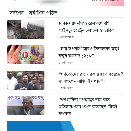
সর্বশেষ
সর্বাধিক পঠিত
ঢাকা-ময়মনসিংহ রেলপথে বগি
লাইনচ্যুত: ট্রেন চলাচল স্বাভাবিক
৩ ঘণ্টা আগে
“হাম উপসর্গে আরও তিনজনের মৃত্যু,
নতুন আক্রান্ত ১২১৮”
৪ ঘণ্টা আগে
“গণভোটের রায় সরকার হরণ করেছে?
যা বললেন নাহিদ ইসলাম”।
৪ ঘণ্টা আগে
শেখ হাসিনা গণতন্ত্রের নাম করে
প্রতিষ্ঠানগুলো ধ্বংস করেছেন: মির্জা
ফখরুল
৫ ঘণ্টা আগে