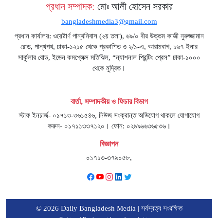
প্রধান সম্পাদক:
মোঃ আলী হোসেন সরকার
bangladeshmedia3@gmail.com
প্রধান কার্যালয়: ওয়েষ্টার্ণ পান্থনিবাস (২য় তলা), ৬৯/০ বীর উত্তম কাজী নুরুজ্জামান
রোড, পান্থপথ, ঢাকা-১২১৫ থেকে প্রকাশিত ও ২/১-এ, আরামবাগ, ১৬৭ ইনার
সার্কুলার রোড, ইডেন কমপ্লেক্স মতিঝিল, “ন্যাশনাল প্রিন্টিং প্রেস” ঢাকা-১০০০
থেকে মুদ্রিত।
বার্তা, সম্পাদকীয় ও ফিচার বিভাগ
স্টাফ ইনচার্জ- ০১৭১৩-৩৬১৫৪৬, নিউজ সংক্রান্ত অভিযোগ থাকলে যোগাযোগ
করুন- ০১৭১১৩৩৭১২০। ফোন: ০২৯৯৬৬৩৬৫৩৬।
বিজ্ঞাপন
০১৭১৩-৩৭৯০৫৮,
© 2026 Daily Bangladesh Media | সর্বস্বত্ব সংরক্ষিত