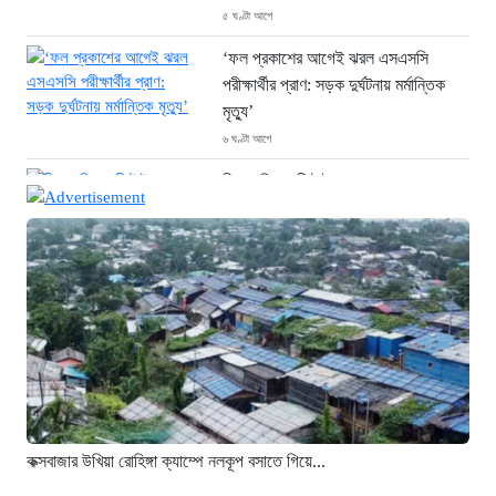
৫ ঘণ্টা আগে
‘ফল প্রকাশের আগেই ঝরল এসএসসি
পরীক্ষার্থীর প্রাণ: সড়ক দুর্ঘটনায় মর্মান্তিক
মৃত্যু’
৬ ঘণ্টা আগে
চীনে শক্তিশালী টাইফুনের আঘাত: ঘর
হারিয়েছেন ১০ লাখ বাসিন্দা
৬ ঘণ্টা আগে
এক যুগ পর আত্মসমর্পণ: মৃত্যুদণ্ডের বিরুদ্ধে
আপিল করলেন আবুল কালাম আযাদ
৬ ঘণ্টা আগে
প্রধানমন্ত্রী তারেক রহমানের সঙ্গে ভারতীয়
হাইকমিশনারের সৌজন্য সাক্ষাৎ
৬ ঘণ্টা আগে
কক্সবাজার উখিয়া রোহিঙ্গা ক্যাম্পে নলকূপ বসাতে গিয়ে...
শিক্ষায় নারীদের জয়গান: পাসের হারে অনন্য