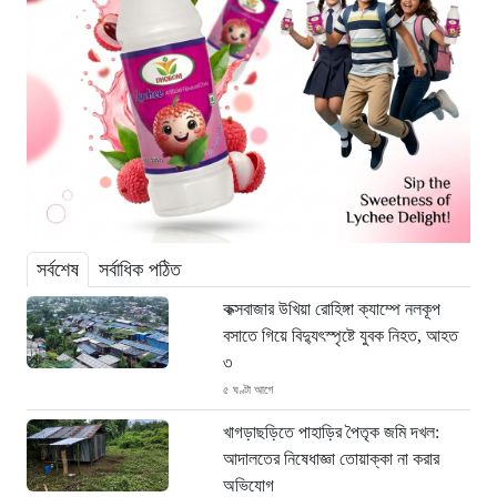
সর্বশেষ
সর্বাধিক পঠিত
কক্সবাজার উখিয়া রোহিঙ্গা ক্যাম্পে নলকূপ
বসাতে গিয়ে বিদ্যুৎস্পৃষ্টে যুবক নিহত, আহত
৩
৫ ঘণ্টা আগে
খাগড়াছড়িতে পাহাড়ির পৈতৃক জমি দখল:
আদালতের নিষেধাজ্ঞা তোয়াক্কা না করার
অভিযোগ