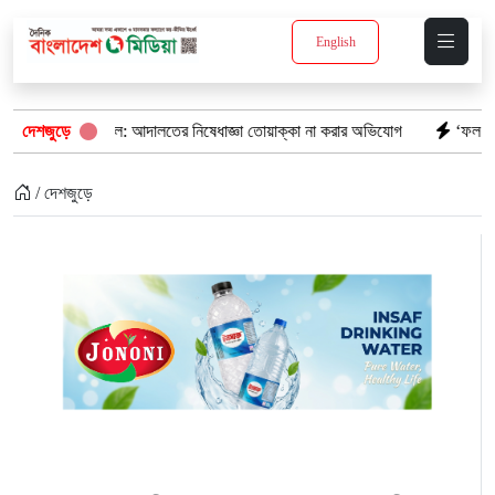
English
জমি দখল: আদালতের নিষেধাজ্ঞা তোয়াক্কা না করার অভিযোগ
দেশজুড়ে
‘ফল প্রকাশের আগেই ঝর
/ দেশজুড়ে