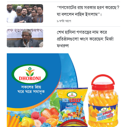
“গণভোটের রায় সরকার হরণ করেছে?
যা বললেন নাহিদ ইসলাম”।
৯ ঘণ্টা আগে
শেখ হাসিনা গণতন্ত্রের নাম করে
প্রতিষ্ঠানগুলো ধ্বংস করেছেন: মির্জা
ফখরুল
১১ ঘণ্টা আগে
থাইল্যান্ডে ভয়াবহ বন্দুক হামলা: দাদা-
দাদিসহ স্কুলে আরও ৭ জনকে হত্যা
১১ ঘণ্টা আগে
সিলেটে দুই বাসের ভয়াবহ সংঘর্ষ: ঝরে
গেল ৮টি তাজা প্রাণ, হাসপাতালে ২৫
১১ ঘণ্টা আগে
সিলিন্ডার লিকেজে ভয়াবহ অগ্নিকাণ্ড:
দগ্ধ ৩ জনের অবস্থা আশঙ্কাজনক
১১ ঘণ্টা আগে