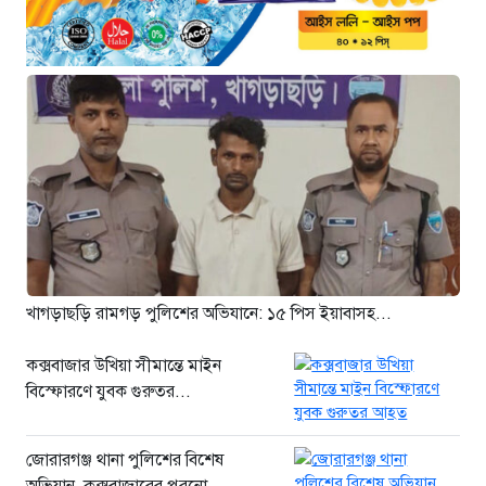
খুনির দোসর ও ফ্যাসিবাদের সহযোগী’,
সাকিবকে নিয়ে বিস্ফোরক আসিফ
আকবর
১ দিন আগে
“ইলিয়াস আলীকে অপহরণ-হত্যা
মামলা: সাইফুর রহমান গ্রেপ্তার হচ্ছেন”
১ দিন আগে
খাগড়াছড়ি রামগড় পুলিশের অভিযানে:
১৫ পিস ইয়াবাসহ যুবক গ্রেপ্তার
১ দিন আগে
খাগড়াছড়ি রামগড় পুলিশের অভিযানে: ১৫ পিস ইয়াবাসহ...
কক্সবাজার উখিয়া সীমান্তে মাইন
বিস্ফোরণে যুবক গুরুতর...
জোরারগঞ্জ থানা পুলিশের বিশেষ