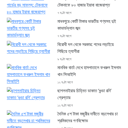
টেকনাফে ৮০ হাজার ইয়াবা বাজেয়াপ্ত
৭ ঘণ্টা আগে
মাধবপুরে কোটি টাকার ভারতীয় পণ্যসহ দুই
কাভার্ডভ্যান জব্দ
৭ ঘণ্টা আগে
বিরোধী দল থেকে সরকার: পদের লড়াইয়ে
পিছিয়ে ত্যাগীরা
৯ ঘণ্টা আগে
মানবিক বার্তা দেখে হাসপাতালে ফখরুল ইসলাম
খান সিআইপি
১২ ঘণ্টা আগে
ছাগলনাইয়ায় চিহ্নিত ডাকাত ‘গুন্ডা রনি’
গ্রেপ্তার
১২ ঘণ্টা আগে
দৈনিক ৫শ টাকা মজুরীর দাবীতে বড়লেখায় চা
শ্রমিকদের গণবিক্ষোভ