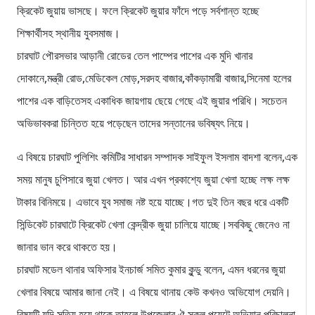
ক্রিকেট জুয়ায় ভাসছে। ফলে ক্রিকেট জুয়ার ফাঁদে পড়ে সর্বশান্ত হচ্ছে
শিক্ষার্থীসহ স্থানীয় যুবসমাজ।
চারঘাট পৌরসভার আড়ানী রোডের তেল পাম্পের পাশের এক মুদি খানার
দোকানে,মন্ত্রী রোড,মেডিকেল মোড়,সরদহ বাজার,কাঁকড়ামারী বাজার,সিনেমা হলের
পাশের এক বাড়িতেসহ একাধিক জায়গায় ছেয়ে গেছে এই জুয়ার পরিধি। সচেতন
অভিভাবকরা চিন্তিত হয়ে পড়েছেন তাদের সন্তানের ভবিষ্যৎ নিয়ে।
এ বিষয়ে চারঘাট পুলিশিং কমিটির সাধারন সম্পাদক সাইফুল ইসলাম বাদশা বলেন,এক
সময় মানুষ চুপিসারে জুয়া খেলত। আর এখন প্রকাশ্যে জুয়া খেলা হচ্ছে লক্ষ লক্ষ
টাকার বিনিময়ে। এভাবে যুব সমাজ নষ্ট হয়ে যাচ্ছে।গত দুই তিন বছর ধরে একটি
সিন্ডিকেট চারঘাটে ক্রিকেট খেলা কেন্দ্রীক জুয়া চালিয়ে যাচ্ছে।সবকিছু জেনেও না
জানার ভান করে থাকতে হয়।
চারঘাট মডেল থানার অফিসার ইনচার্জ সমিত কুমার কুন্ডু বলেন, এমন ধরনের জুয়া
খেলার বিষয়ে আমার জানা নেই। এ বিষয়ে থানায় কেউ কখনও অভিযোগ দেয়নি।
বিষয়টি যদি সত্যি হয়ে থাকে তাহলে উপজেলার ঐ সকল পয়েন্টে অভিযান পরিচালনা