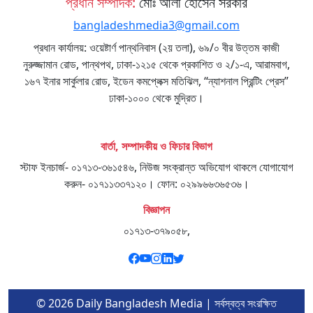
প্রধান সম্পাদক:
মোঃ আলী হোসেন সরকার
bangladeshmedia3@gmail.com
প্রধান কার্যালয়: ওয়েষ্টার্ণ পান্থনিবাস (২য় তলা), ৬৯/০ বীর উত্তম কাজী
নুরুজ্জামান রোড, পান্থপথ, ঢাকা-১২১৫ থেকে প্রকাশিত ও ২/১-এ, আরামবাগ,
১৬৭ ইনার সার্কুলার রোড, ইডেন কমপ্লেক্স মতিঝিল, “ন্যাশনাল প্রিন্টিং প্রেস”
ঢাকা-১০০০ থেকে মুদ্রিত।
বার্তা, সম্পাদকীয় ও ফিচার বিভাগ
স্টাফ ইনচার্জ- ০১৭১৩-৩৬১৫৪৬, নিউজ সংক্রান্ত অভিযোগ থাকলে যোগাযোগ
করুন- ০১৭১১৩৩৭১২০। ফোন: ০২৯৯৬৬৩৬৫৩৬।
বিজ্ঞাপন
০১৭১৩-৩৭৯০৫৮,
© 2026 Daily Bangladesh Media | সর্বস্বত্ব সংরক্ষিত