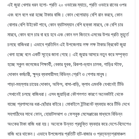
এই জুয়া খেলার ধরন হলো- প্রতি ২০ ওভারের ম্যাচে, প্রতি ওভারে রানের ওপর
এবং বলে বলে ধরা হচ্ছে টাকার বাজি। কোন খেলোয়াড় বেশি রান করবে, কোন
বোলার বেশি উইকেট পাবে, কোন ব্যাটসম্যান বেশি ছক্কা মারবে, কে বেশি চার
মারবে, কোন বলে চার বা ছয় হবে এবং কোন দল জিতবে এসবের উপর প্রতি মুহূর্তে
চলছে বাজিধরা। এভাবে প্রতিদিন এই উপজেলায় লক্ষ লক্ষ টাকার ক্রিকেট জুয়া
খেলা হচ্ছে বলে একটি সূত্রে জানা গেছে। এই জুয়ার আসরে নতুন করে সম্পৃক্ত
হচ্ছে স্কুল কলেজের শিক্ষার্থী, বেকার যুবক, রিকশা-ভ্যান চালক, গাড়ির স্টাফ,
দোকান কর্মচারী, ক্ষুদ্র ব্যবসায়ীসহ বিভিন্ন শ্রেণি ও পেশার মানুষ।
পাড়া-মহল্লার চায়ের দোকান, অফিস, বাসা-বাড়ি, ক্লাব এমনকি যেখানেই টিভি
সেখানেই চলছে বাজিধরা। এসব জুয়াড়িরা কৌশলগত কারণে অনেকটাই থেকে
যাচ্ছে প্রশাসনের ধরা-ছোঁয়ার বাইরে। মোবাইলে ইন্টারনেট ব্যবহার করে টিভি দেখে
সহপাঠিদের সাথে ফোন, হোয়াটসআপ ও ফেসবুক মেসেঞ্জারের মাধ্যমে বিভিন্ন
অংকের টাকা বাজি ধরা হয়। অনেকে উন্নত প্রযুক্তি ব্যবহার করে দেশে-বিদেশেও
বাজি ধরে থাকেন। এভাবে উপজেলার প্রতিটি হাট-বাজার ও প্রত্যন্তগ্রামাঞ্চল