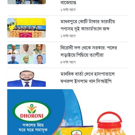
বাজেয়াপ্ত
১ ঘণ্টা আগে
মাধবপুরে কোটি টাকার ভারতীয়
পণ্যসহ দুই কাভার্ডভ্যান জব্দ
১ ঘণ্টা আগে
বিরোধী দল থেকে সরকার: পদের
লড়াইয়ে পিছিয়ে ত্যাগীরা
৪ ঘণ্টা আগে
মানবিক বার্তা দেখে হাসপাতালে
ফখরুল ইসলাম খান সিআইপি
৬ ঘণ্টা আগে
ছাগলনাইয়ায় চিহ্নিত ডাকাত ‘গুন্ডা
রনি’ গ্রেপ্তার
৬ ঘণ্টা আগে
দৈনিক ৫শ টাকা মজুরীর দাবীতে
বড়লেখায় চা শ্রমিকদের গণবিক্ষোভ