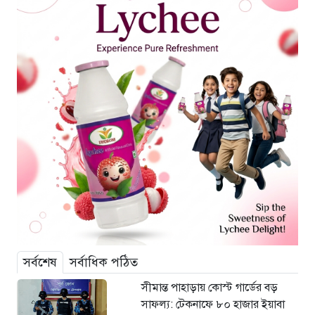
সর্বশেষ
সর্বাধিক পঠিত
সীমান্ত পাহাড়ায় কোস্ট গার্ডের বড়
সাফল্য: টেকনাফে ৮০ হাজার ইয়াবা