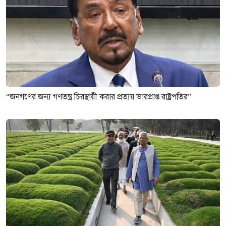
“জনগণের জন্য গণতন্ত্র চিরস্থায়ী করার প্রত্যয় ভারপ্রাপ্ত রাষ্ট্রপতির”