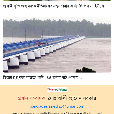
জুলাই স্মৃতি জাদুঘরকে ইতিহাসের নতুন পর্যায় আখ্যা দিলেন ড. ইউনূস
তিস্তায় হু হু করে বাড়ছে পানি : ৪৪ জলকপাট খোলায়...
প্রধান সম্পাদক:
মোঃ আলী হোসেন সরকার
bangladeshmedia3@gmail.com