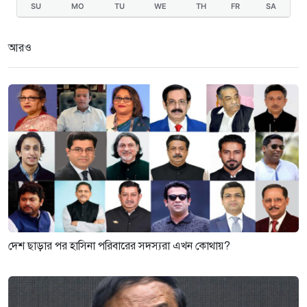
SU
MO
TU
WE
TH
FR
SA
আরও
দেশ ছাড়ার পর হাসিনা পরিবারের সদস্যরা এখন কোথায়?