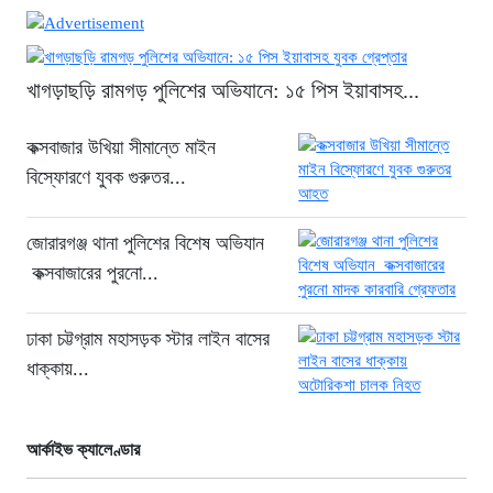
থাইল্যান্ডে ভয়াবহ বন্দুক হামলা: দাদা-দাদিসহ
স্কুলে আরও ৭ জনকে হত্যা
১৮ ঘণ্টা আগে
খাগড়াছড়ি রামগড় পুলিশের অভিযানে: ১৫ পিস ইয়াবাসহ...
সিলেটে দুই বাসের ভয়াবহ সংঘর্ষ: ঝরে গেল
৮টি তাজা প্রাণ, হাসপাতালে ২৫
কক্সবাজার উখিয়া সীমান্তে মাইন
১৮ ঘণ্টা আগে
বিস্ফোরণে যুবক গুরুতর...
সিলিন্ডার লিকেজে ভয়াবহ অগ্নিকাণ্ড: দগ্ধ ৩
জনের অবস্থা আশঙ্কাজনক
জোরারগঞ্জ থানা পুলিশের বিশেষ অভিযান
১৮ ঘণ্টা আগে
কক্সবাজারের পুরনো...
খুনির দোসর ও ফ্যাসিবাদের সহযোগী’,
সাকিবকে নিয়ে বিস্ফোরক আসিফ আকবর
ঢাকা চট্টগ্রাম মহাসড়ক স্টার লাইন বাসের
২ দিন আগে
ধাক্কায়...
“ইলিয়াস আলীকে অপহরণ-হত্যা মামলা:
সাইফুর রহমান গ্রেপ্তার হচ্ছেন”
আর্কাইভ ক্যালেণ্ডার
২ দিন আগে