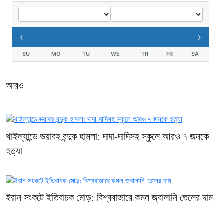
খাগড়াছড়ি রামগড় পুলিশের অভিযানে: ১৫
পিস ইয়াবাসহ যুবক গ্রেপ্তার
২ দিন আগে
‹
›
SU
MO
TU
WE
TH
FR
SA
আরও
থাইল্যান্ডে ভয়াবহ বন্দুক হামলা: দাদা-দাদিসহ স্কুলে আরও ৭ জনকে
হত্যা
ইরান সংকটে ইতিবাচক মোড়: বিশ্ববাজারে কমল জ্বালানি তেলের দাম