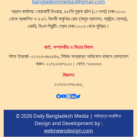
bangladeshmedia3@gmail.com
প্রধান কার্যালয়: নোয়াখালী টাওয়ার, ৫৫/বি পুরানা পল্টন (১৭ তলা) ঢাকা-১০০০
থেকে প্রকাশিত ও ৫২/২ টয়নবী সার্কুলার রোড (মামুন ম্যানশন, গ্রাউন্ড ফ্লোর),
ওয়ারি, বিএস প্রিন্টিং প্রেস ঢাকা-১২০৩ থেকে মুদ্রিত।
বার্তা, সম্পাদকীয় ও ফিচার বিভাগ
স্টাফ ইনচার্জ- ০১৭১৩-৩৬১৫৪৬, নিউজ সংক্রান্ত অভিযোগ থাকলে যোগাযোগ
করুন- ০১৭১১৩৩৭১২০। ফোন: ৭২৮৮৯৩
বিজ্ঞাপন
০১৭১৩-৩৭৯০৫৮,
© 2026 Daily Bangladesh Media | সর্বস্বত্ব সংরক্ষিত
Design and Development by :
webnewsdesign.com