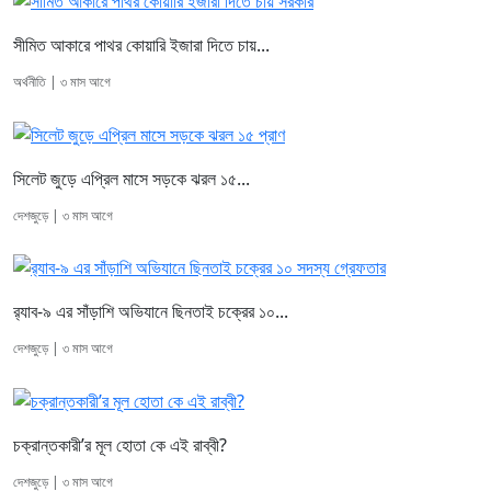
সীমিত আকারে পাথর কোয়ারি ইজারা দিতে চায়...
অর্থনীতি | ৩ মাস আগে
সিলেট জুড়ে এপ্রিল মাসে সড়কে ঝরল ১৫...
দেশজুড়ে | ৩ মাস আগে
র‌্যাব-৯ এর সাঁড়াশি অভিযানে ছিনতাই চক্রের ১০...
দেশজুড়ে | ৩ মাস আগে
চক্রান্তকারী’র মূল হোতা কে এই রাব্বী?
দেশজুড়ে | ৩ মাস আগে