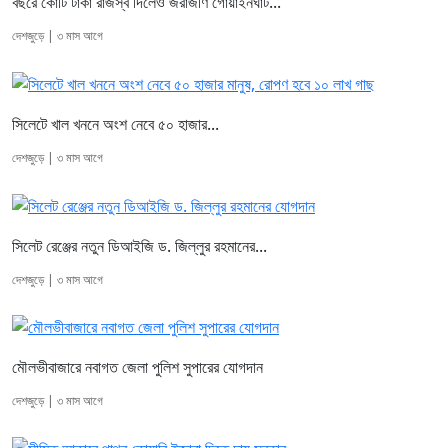
বছরে কোটি টাকা রাজস্ব দিলেও জরাজীর্ণ গোয়াইনঘাট...
দেশজুড়ে | ৩ মাস আগে
সিলেটে খাল খননে অংশ নেবে ৫০ হাজার...
দেশজুড়ে | ৩ মাস আগে
সিলেট রেঞ্জের নতুন ডিআইজি ড. জিল্লুর রহমানের...
দেশজুড়ে | ৩ মাস আগে
মৌলভীবাজারে নবাগত জেলা পুলিশ সুপারের যোগদান
দেশজুড়ে | ৩ মাস আগে