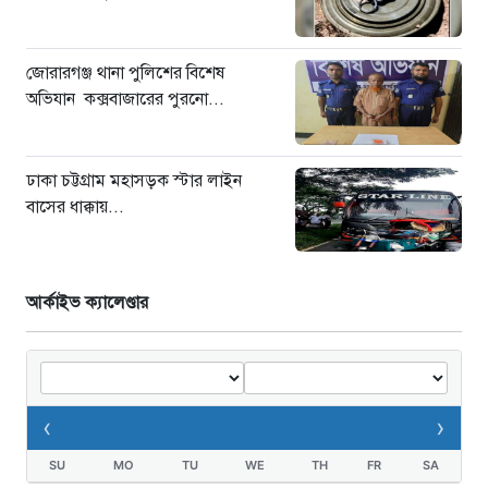
জোরারগঞ্জ থানা পুলিশের বিশেষ
অভিযান কক্সবাজারের পুরনো...
ঢাকা চট্টগ্রাম মহাসড়ক স্টার লাইন
বাসের ধাক্কায়...
আর্কাইভ ক্যালেণ্ডার
‹
›
SU
MO
TU
WE
TH
FR
SA