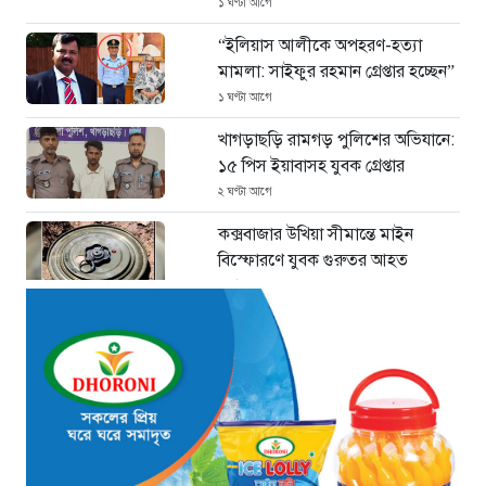
১ ঘণ্টা আগে
“ইলিয়াস আলীকে অপহরণ-হত্যা
মামলা: সাইফুর রহমান গ্রেপ্তার হচ্ছেন”
১ ঘণ্টা আগে
খাগড়াছড়ি রামগড় পুলিশের অভিযানে:
১৫ পিস ইয়াবাসহ যুবক গ্রেপ্তার
২ ঘণ্টা আগে
কক্সবাজার উখিয়া সীমান্তে মাইন
বিস্ফোরণে যুবক গুরুতর আহত
২ ঘণ্টা আগে
জোরারগঞ্জ থানা পুলিশের বিশেষ
অভিযান কক্সবাজারের পুরনো মাদক
কারবারি গ্রেফতার
২ ঘণ্টা আগে
ঢাকা চট্টগ্রাম মহাসড়ক স্টার লাইন
বাসের ধাক্কায় অটোরিকশা চালক নিহত