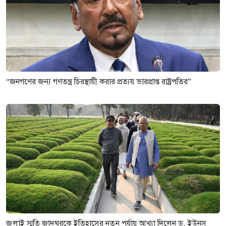
“জনগণের জন্য গণতন্ত্র চিরস্থায়ী করার প্রত্যয় ভারপ্রাপ্ত রাষ্ট্রপতির”
জুলাই স্মৃতি জাদুঘরকে ইতিহাসের নতুন পর্যায় আখ্যা দিলেন ড. ইউনূস