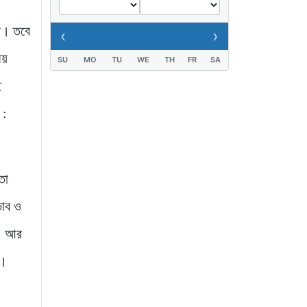
যুবক গ্রেপ্তার
পন। তবে
‹
›
২ দিন আগে
ীয়
SU
MO
TU
WE
TH
FR
SA
ই
 :
তো
ভাব ও
ে। আর
ে।