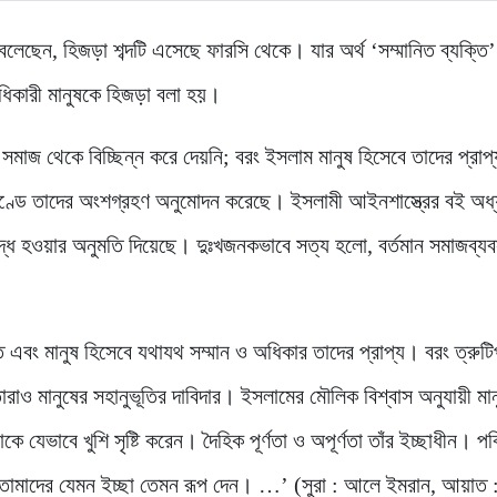
বলেছেন, হিজড়া শব্দটি এসেছে ফারসি থেকে। যার অর্থ ‘সম্মানিত ব্যক্তি
র অধিকারী মানুষকে হিজড়া বলা হয়।
সমাজ থেকে বিচ্ছিন্ন করে দেয়নি; বরং ইসলাম মানুষ হিসেবে তাদের প্রাপ্য
কাণ্ডে তাদের অংশগ্রহণ অনুমোদন করেছে। ইসলামী আইনশাস্ত্রের বই অধ
্ধ হওয়ার অনুমতি দিয়েছে। দুঃখজনকভাবে সত্য হলো, বর্তমান সমাজব্যব
্ত এবং মানুষ হিসেবে যথাযথ সম্মান ও অধিকার তাদের প্রাপ্য। বরং ত্রুটিপূ
 তারাও মানুষের সহানুভূতির দাবিদার। ইসলামের মৌলিক বিশ্বাস অনুযায়ী মা
 যেভাবে খুশি সৃষ্টি করেন। দৈহিক পূর্ণতা ও অপূর্ণতা তাঁর ইচ্ছাধীন। পব
তোমাদের যেমন ইচ্ছা তেমন রূপ দেন। …’ (সুরা : আলে ইমরান, আয়াত 