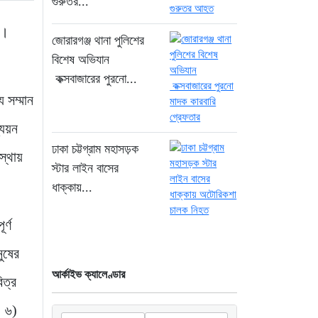
গুরুতর...
১৮ ঘণ্টা আগে
’।
সিলিন্ডার লিকেজে ভয়াবহ
জোরারগঞ্জ থানা পুলিশের
অগ্নিকাণ্ড: দগ্ধ ৩ জনের
বিশেষ অভিযান
অবস্থা আশঙ্কাজনক
কক্সবাজারের পুরনো...
১৮ ঘণ্টা আগে
 সম্মান
খুনির দোসর ও ফ্যাসিবাদের
্যয়ন
সহযোগী’, সাকিবকে নিয়ে
ঢাকা চট্টগ্রাম মহাসড়ক
স্থায়
বিস্ফোরক আসিফ আকবর
স্টার লাইন বাসের
২ দিন আগে
ধাক্কায়...
“ইলিয়াস আলীকে অপহরণ-
র্ণ
হত্যা মামলা: সাইফুর রহমান
গ্রেপ্তার হচ্ছেন”
নুষের
২ দিন আগে
আর্কাইভ ক্যালেণ্ডার
িত্র
খাগড়াছড়ি রামগড় পুলিশের
: ৬)
অভিযানে: ১৫ পিস ইয়াবাসহ