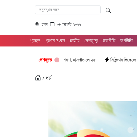
ঢাকা
০৮ আগস্ট ২০২৬
প্রচ্ছদ
প্রধান সংবাদ
জাতীয়
দেশজুড়ে
রাজনীতি
অর্থনীতি
রে গেল ৮টি তাজা প্রাণ, হাসপাতালে ২৫
দেশজুড়ে
সিলিন্ডার লিকেজে ভয়াবহ অগ্নিকাণ্ড: 
/ ধর্ম