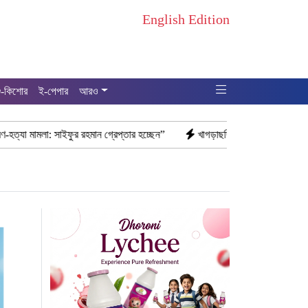
English Edition
ু-কিশোর
ই-পেপার
আরও
মান গ্রেপ্তার হচ্ছেন”
খাগড়াছড়ি রামগড় পুলিশের অভিযানে: ১৫ পিস ইয়াবাসহ যু