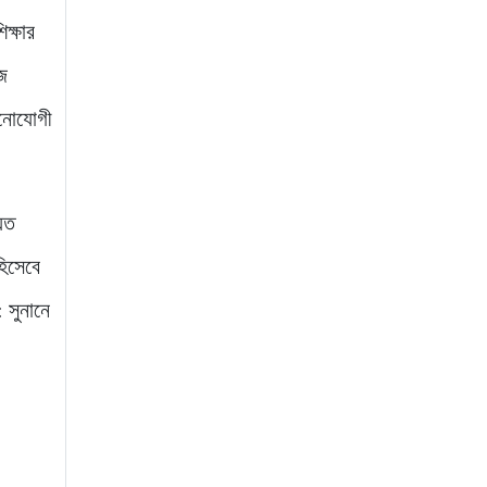
ক্ষার
জ
 মনোযোগী
য়ত
হিসেবে
 সুনানে