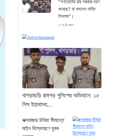
“গণভোটের রায় সরকার হরণ
করেছে? যা বললেন নাহিদ
ইসলাম”।
১৭ ঘণ্টা আগে
শেখ হাসিনা গণতন্ত্রের নাম
করে প্রতিষ্ঠানগুলো ধ্বংস
করেছেন: মির্জা ফখরুল
১৮ ঘণ্টা আগে
থাইল্যান্ডে ভয়াবহ বন্দুক
হামলা: দাদা-দাদিসহ স্কুলে
আরও ৭ জনকে হত্যা
খাগড়াছড়ি রামগড় পুলিশের অভিযানে: ১৫
১৮ ঘণ্টা আগে
পিস ইয়াবাসহ...
সিলেটে দুই বাসের ভয়াবহ
কক্সবাজার উখিয়া সীমান্তে
সংঘর্ষ: ঝরে গেল ৮টি তাজা
মাইন বিস্ফোরণে যুবক
প্রাণ, হাসপাতালে ২৫