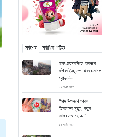
সর্বশেষ
সর্বাধিক পঠিত
ঢাকা-ময়মনসিংহ রেলপথে
বগি লাইনচ্যুত: ট্রেন চলাচল
স্বাভাবিক
১৭ ঘণ্টা আগে
“হাম উপসর্গে আরও
তিনজনের মৃত্যু, নতুন
আক্রান্ত ১২১৮”
১৭ ঘণ্টা আগে