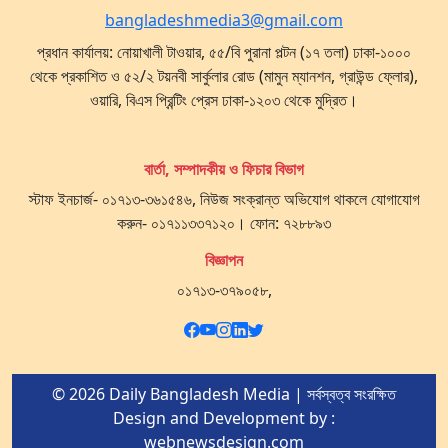
bangladeshmedia3@gmail.com
প্রধান কার্যালয়: নোয়াখালী টাওয়ার, ৫৫/বি পুরানা পল্টন (১৭ তলা) ঢাকা-১০০০
থেকে প্রকাশিত ও ৫২/২ টয়নবী সার্কুলার রোড (মামুন ম্যানশন, গ্রাউন্ড ফ্লোর),
ওয়ারি, বিএস প্রিন্টিং প্রেস ঢাকা-১২০৩ থেকে মুদ্রিত।
বার্তা, সম্পাদকীয় ও ফিচার বিভাগ
স্টাফ ইনচার্জ- ০১৭১৩-৩৬১৫৪৬, নিউজ সংক্রান্ত অভিযোগ থাকলে যোগাযোগ
করুন- ০১৭১১৩৩৭১২০। ফোন: ৭২৮৮৯৩
বিজ্ঞাপন
০১৭১৩-৩৭৯০৫৮,
© 2026 Daily Bangladesh Media | সর্বস্বত্ব সংরক্ষিত
Design and Development by :
webnewsdesign.com