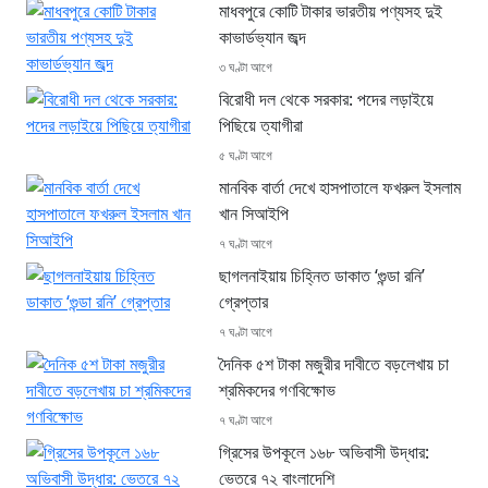
মাধবপুরে কোটি টাকার ভারতীয় পণ্যসহ দুই
কাভার্ডভ্যান জব্দ
৩ ঘণ্টা আগে
বিরোধী দল থেকে সরকার: পদের লড়াইয়ে
পিছিয়ে ত্যাগীরা
৫ ঘণ্টা আগে
মানবিক বার্তা দেখে হাসপাতালে ফখরুল ইসলাম
খান সিআইপি
৭ ঘণ্টা আগে
ছাগলনাইয়ায় চিহ্নিত ডাকাত ‘গুন্ডা রনি’
গ্রেপ্তার
৭ ঘণ্টা আগে
দৈনিক ৫শ টাকা মজুরীর দাবীতে বড়লেখায় চা
শ্রমিকদের গণবিক্ষোভ
৭ ঘণ্টা আগে
গ্রিসের উপকূলে ১৬৮ অভিবাসী উদ্ধার:
ভেতরে ৭২ বাংলাদেশি