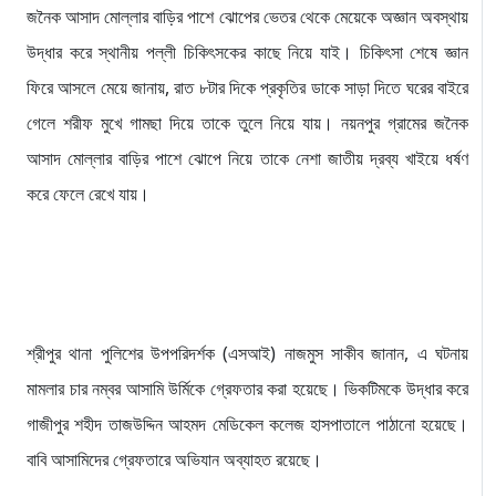
জনৈক আসাদ মোল্লার বাড়ির পাশে ঝোপের ভেতর থেকে মেয়েকে অজ্ঞান অবস্থায়
উদ্ধার করে স্থানীয় পল্লী চিকিৎসকের কাছে নিয়ে যাই। চিকিৎসা শেষে জ্ঞান
ফিরে আসলে মেয়ে জানায়, রাত ৮টার দিকে প্রকৃতির ডাকে সাড়া দিতে ঘরের বাইরে
গেলে শরীফ মুখে গামছা দিয়ে তাকে তুলে নিয়ে যায়। নয়নপুর গ্রামের জনৈক
আসাদ মোল্লার বাড়ির পাশে ঝোপে নিয়ে তাকে নেশা জাতীয় দ্রব্য খাইয়ে ধর্ষণ
করে ফেলে রেখে যায়।
শ্রীপুর থানা পুলিশের উপপরিদর্শক (এসআই) নাজমুস সাকীব জানান, এ ঘটনায়
মামলার চার নম্বর আসামি উর্মিকে গ্রেফতার করা হয়েছে। ভিকটিমকে উদ্ধার করে
গাজীপুর শহীদ তাজউদ্দিন আহমদ মেডিকেল কলেজ হাসপাতালে পাঠানো হয়েছে।
বাবি আসামিদের গ্রেফতারে অভিযান অব্যাহত রয়েছে।