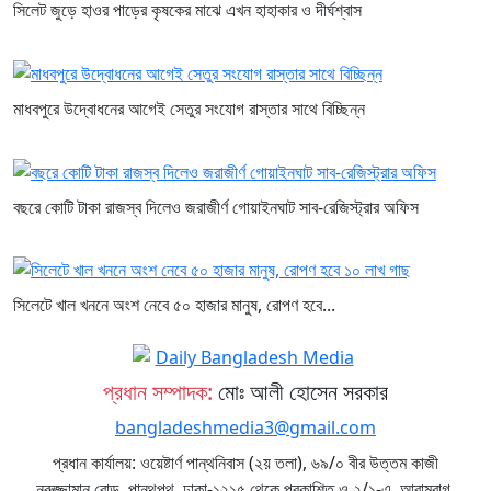
সিলেট জুড়ে হাওর পাড়ের কৃষকের মাঝে এখন হাহাকার ও দীর্ঘশ্বাস
মাধবপুরে উদ্বোধনের আগেই সেতুর সংযোগ রাস্তার সাথে বিচ্ছিন্ন
বছরে কোটি টাকা রাজস্ব দিলেও জরাজীর্ণ গোয়াইনঘাট সাব-রেজিস্ট্রার অফিস
সিলেটে খাল খননে অংশ নেবে ৫০ হাজার মানুষ, রোপণ হবে...
প্রধান সম্পাদক:
মোঃ আলী হোসেন সরকার
bangladeshmedia3@gmail.com
প্রধান কার্যালয়: ওয়েষ্টার্ণ পান্থনিবাস (২য় তলা), ৬৯/০ বীর উত্তম কাজী
নুরুজ্জামান রোড, পান্থপথ, ঢাকা-১২১৫ থেকে প্রকাশিত ও ২/১-এ, আরামবাগ,