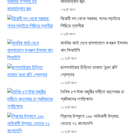
কাভার্ডভ্যান জব্দ
৭ ঘণ্টা আগে
বিরোধী দল থেকে সরকার: পদের লড়াইয়ে
পিছিয়ে ত্যাগীরা
৯ ঘণ্টা আগে
মানবিক বার্তা দেখে হাসপাতালে ফখরুল ইসলাম
খান সিআইপি
১২ ঘণ্টা আগে
ছাগলনাইয়ায় চিহ্নিত ডাকাত ‘গুন্ডা রনি’
গ্রেপ্তার
১২ ঘণ্টা আগে
দৈনিক ৫শ টাকা মজুরীর দাবীতে বড়লেখায় চা
শ্রমিকদের গণবিক্ষোভ
১২ ঘণ্টা আগে
গ্রিসের উপকূলে ১৬৮ অভিবাসী উদ্ধার:
ভেতরে ৭২ বাংলাদেশি
১২ ঘণ্টা আগে