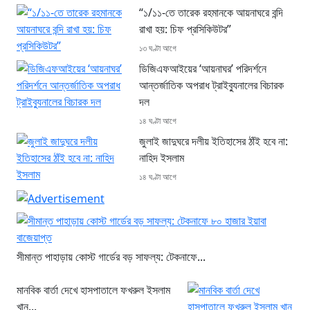
“১/১১-তে তারেক রহমানকে আয়নাঘরে বন্দি
রাখা হয়: চিফ প্রসিকিউটর”
১৩ ঘণ্টা আগে
ডিজিএফআইয়ের ‘আয়নাঘর’ পরিদর্শনে
আন্তর্জাতিক অপরাধ ট্রাইব্যুনালের বিচারক
দল
১৪ ঘণ্টা আগে
জুলাই জাদুঘরে দলীয় ইতিহাসের ঠাঁই হবে না:
নাহিদ ইসলাম
১৪ ঘণ্টা আগে
সীমান্ত পাহাড়ায় কোস্ট গার্ডের বড় সাফল্য: টেকনাফে...
মানবিক বার্তা দেখে হাসপাতালে ফখরুল ইসলাম
খান...