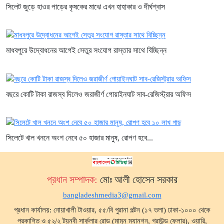
সিলেট জুড়ে হাওর পাড়ের কৃষকের মাঝে এখন হাহাকার ও দীর্ঘশ্বাস
মাধবপুরে উদ্বোধনের আগেই সেতুর সংযোগ রাস্তার সাথে বিচ্ছিন্ন
বছরে কোটি টাকা রাজস্ব দিলেও জরাজীর্ণ গোয়াইনঘাট সাব-রেজিস্ট্রার অফিস
সিলেটে খাল খননে অংশ নেবে ৫০ হাজার মানুষ, রোপণ হবে...
প্রধান সম্পাদক:
মোঃ আলী হোসেন সরকার
bangladeshmedia3@gmail.com
প্রধান কার্যালয়: নোয়াখালী টাওয়ার, ৫৫/বি পুরানা পল্টন (১৭ তলা) ঢাকা-১০০০ থেকে
প্রকাশিত ও ৫২/২ টয়নবী সার্কুলার রোড (মামুন ম্যানশন, গ্রাউন্ড ফ্লোর), ওয়ারি,