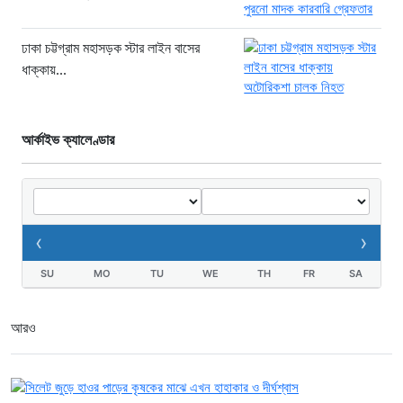
খাগড়াছড়ি রামগড় পুলিশের অভিযানে: ১৫
পিস ইয়াবাসহ যুবক গ্রেপ্তার
ঢাকা চট্টগ্রাম মহাসড়ক স্টার লাইন বাসের
ধাক্কায়...
২২ ঘণ্টা আগে
আর্কাইভ ক্যালেণ্ডার
‹
›
SU
MO
TU
WE
TH
FR
SA
আরও