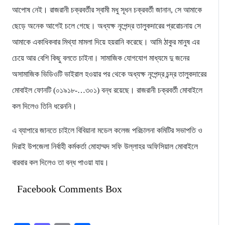
আপোষ নেই। রাজরানী চক্রবর্তীর স্বামী মধু সূধন চক্রবর্তী জানান, সে আমাকে
ছেড়ে অনেক আগেই চলে গেছে। অধ্যক্ষ নৃপেন্দ্র তালুকদারের প্ররোচনায় সে
আমাকে একাধিকবার মিথ্যা মামলা দিয়ে হয়রানি করেছে। আমি ঠাকুর মানুষ এর
চেয়ে আর বেশি কিছু বলতে চাইনা। সামাজিক যোগযোগ মাধ্যমে দু জনের
অসামাজিক ভিডিওটি ভাইরাল হওয়ার পর থেকে অধ্যক্ষ নৃপেন্দ্র চন্দ্র তালুকদারের
মোবাইল ফোনটি (০১৯১৮-…৩০১) বন্ধ রয়েছে। রাজরানী চক্রবর্তী মোবাইলে
কল দিলেও তিনি ধরেননি।
এ ব্যাপারে জানতে চাইলে বিবিয়ানা মডেল কলেজ পরিচালনা কমিটির সভাপতি ও
দিরাই উপজেলা নির্বাহী কর্মকর্তা মোহাম্মদ সফি উল্লাহর অফিসিয়াল মোবাইলে
বারবার কল দিলেও তা বন্ধ পাওয়া যায়।
Facebook Comments Box