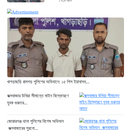
২ ঘণ্টা আগে
থাইল্যান্ডে ভয়াবহ বন্দুক হামলা: দাদা-দাদিসহ
স্কুলে আরও ৭ জনকে হত্যা
২ ঘণ্টা আগে
সিলেটে দুই বাসের ভয়াবহ সংঘর্ষ: ঝরে গেল
৮টি তাজা প্রাণ, হাসপাতালে ২৫
২ ঘণ্টা আগে
সিলিন্ডার লিকেজে ভয়াবহ অগ্নিকাণ্ড: দগ্ধ ৩
জনের অবস্থা আশঙ্কাজনক
২ ঘণ্টা আগে
খাগড়াছড়ি রামগড় পুলিশের অভিযানে: ১৫ পিস ইয়াবাসহ...
খুনির দোসর ও ফ্যাসিবাদের সহযোগী’,
সাকিবকে নিয়ে বিস্ফোরক আসিফ আকবর
কক্সবাজার উখিয়া সীমান্তে মাইন বিস্ফোরণে
যুবক গুরুতর...
২২ ঘণ্টা আগে
“ইলিয়াস আলীকে অপহরণ-হত্যা মামলা:
সাইফুর রহমান গ্রেপ্তার হচ্ছেন”
জোরারগঞ্জ থানা পুলিশের বিশেষ অভিযান
কক্সবাজারের পুরনো...
২২ ঘণ্টা আগে