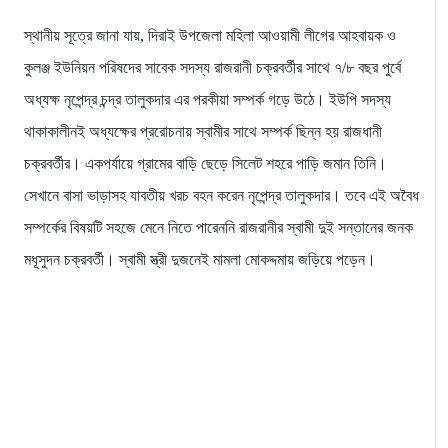
স্থানীয় সূত্রে জানা যায়, দিরাই উপজেলা মহিলা আওয়ামী লীগের আহবায়ক ও
কুলঞ্জ ইউনিয়ন পরিষদের সাবেক সদস্য রাজরানী চক্রবর্তীর সাথে ৭/৮ বছর পুর্বে
অধ্যক্ষ নৃপেন্দ্র চন্দ্র তালুকদার এর পরকীয়া সম্পর্ক গড়ে উঠে। ইউপি সদস্য
থাকাকালীনই অধ্যক্ষের প্ররোচনায় স্বামীর সাথে সম্পর্ক ছিন্ন হয় রাজধানী
চক্রবর্তীর। একপর্যায়ে গ্রামের বাড়ি ছেড়ে সিলেট শহরে পাড়ি জমান তিনি।
সেখানে বাসা ভাড়াসহ যাবতীয় খরচ বহন করেন নৃপেন্দ্র তালুকদার। তবে এই অবৈধ
সম্পর্কের বিষয়টি সহজে মেনে নিতে পারেননি রাজরানীর স্বামী দুই সন্তানের জনক
মধূসুদন চক্রবর্তী। স্বামী স্ত্রী দুজনেই মামলা মোকদ্দমায় জড়িয়ে পড়েন।