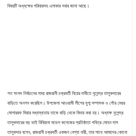
বিষয়টি অধ্যক্ষের পরিবারসহ এলাকার সবার জানা আছে।
গত সংসদ নির্বাচনের সময় রাজরানী চক্রবর্তী বিয়ের দাবীতে নৃপেন্দ্র তালুকদারের
বাড়িতে অনশন করেছিল। উপজেলা আওয়ামী লীগের যুগ্ম সম্পাদক ও পৌর মেয়র
মোশাররফ মিয়ার মধ্যস্থতায় তাকে বাড়ি থেকে বিদায় করা হয়। অধ্যক্ষ নৃপেন্দ্র
তালুকদারের বড় ভাই বিবিয়ানা মডেল কলেজের প্রতিষ্ঠাতা পবিত্র মোহন দাস
তালুকদার বলেন, রাজরানী চক্রবর্তী একজন বেশ্যা নারী, তার সাথে আমাদের কোনো