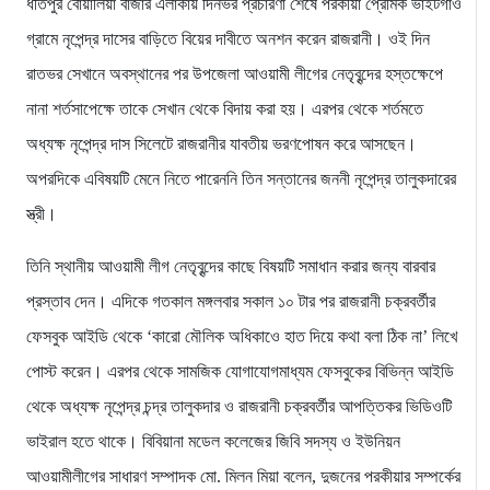
ধীতপুর বোয়ালিয়া বাজার এলাকায় দিনভর প্রচারণা শেষে পরকীয়া প্রেমিক ভাইটগাঁও
গ্রামে নৃপেন্দ্র দাসের বাড়িতে বিয়ের দাবীতে অনশন করেন রাজরানী। ওই দিন
রাতভর সেখানে অবস্থানের পর উপজেলা আওয়ামী লীগের নেতৃবৃন্দের হস্তক্ষেপে
নানা শর্তসাপেক্ষে তাকে সেখান থেকে বিদায় করা হয়। এরপর থেকে শর্তমতে
অধ্যক্ষ নৃপেন্দ্র দাস সিলেটে রাজরানীর যাবতীয় ভরণপোষন করে আসছেন।
অপরদিকে এবিষয়টি মেনে নিতে পারেননি তিন সন্তানের জননী নৃপেন্দ্র তালুকদারের
স্ত্রী।
তিনি স্থানীয় আওয়ামী লীগ নেতৃবৃন্দের কাছে বিষয়টি সমাধান করার জন্য বারবার
প্রস্তাব দেন। এদিকে গতকাল মঙ্গলবার সকাল ১০ টার পর রাজরানী চক্রবর্তীর
ফেসবুক আইডি থেকে ‘কারো মৌলিক অধিকাওে হাত দিয়ে কথা বলা ঠিক না’ লিখে
পোস্ট করেন। এরপর থেকে সামজিক যোগাযোগমাধ্যম ফেসবুকের বিভিন্ন আইডি
থেকে অধ্যক্ষ নৃপেন্দ্র চন্দ্র তালুকদার ও রাজরানী চক্রবর্তীর আপত্তিকর ভিডিওটি
ভাইরাল হতে থাকে। বিবিয়ানা মডেল কলেজের জিবি সদস্য ও ইউনিয়ন
আওয়ামীলীগের সাধারণ সম্পাদক মো. মিলন মিয়া বলেন, দুজনের পরকীয়ার সম্পর্কের