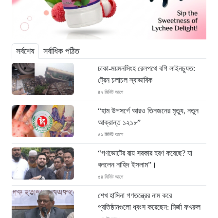
সর্বশেষ
সর্বাধিক পঠিত
ঢাকা-ময়মনসিংহ রেলপথে বগি লাইনচ্যুত:
ট্রেন চলাচল স্বাভাবিক
৪৭ মিনিট আগে
“হাম উপসর্গে আরও তিনজনের মৃত্যু, নতুন
আক্রান্ত ১২১৮”
৫১ মিনিট আগে
“গণভোটের রায় সরকার হরণ করেছে? যা
বললেন নাহিদ ইসলাম”।
৫৪ মিনিট আগে
শেখ হাসিনা গণতন্ত্রের নাম করে
প্রতিষ্ঠানগুলো ধ্বংস করেছেন: মির্জা ফখরুল