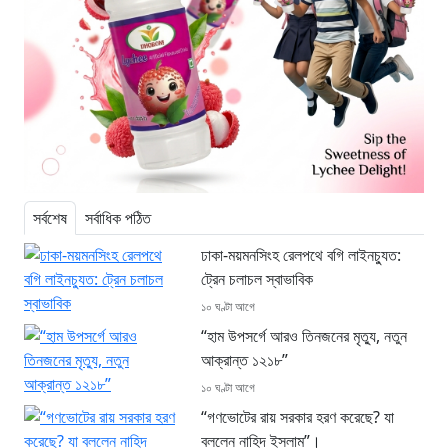
সর্বশেষ
সর্বাধিক পঠিত
ঢাকা-ময়মনসিংহ রেলপথে বগি লাইনচ্যুত:
ট্রেন চলাচল স্বাভাবিক
১০ ঘণ্টা আগে
“হাম উপসর্গে আরও তিনজনের মৃত্যু, নতুন
আক্রান্ত ১২১৮”
১০ ঘণ্টা আগে
“গণভোটের রায় সরকার হরণ করেছে? যা
বললেন নাহিদ ইসলাম”।