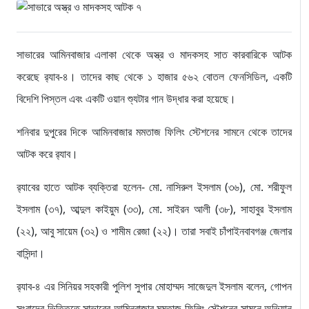
সাভারের আমিনবাজার এলাকা থেকে অস্ত্র ও মাদকসহ সাত কারবারিকে আটক
করেছে র‌্যাব-৪। তাদের কাছ থেকে ১ হাজার ৫৬২ বোতল ফেনসিডিল, একটি
বিদেশি পিস্তল এবং একটি ওয়ান শ্যুটার গান উদ্ধার করা হয়েছে।
শনিবার দুপুরের দিকে আমিনবাজার মমতাজ ফিলিং স্টেশনের সামনে থেকে তাদের
আটক করে র‌্যাব।
র‌্যাবের হাতে আটক ব্যক্তিরা হলেন- মো. নাসিরুল ইসলাম (৩৬), মো. শরীফুল
ইসলাম (৩৭), আব্দুল কাইয়ুম (৩৩), মো. সাইরন আলী (৩৮), সাহাবুর ইসলাম
(২২), আবু সায়েম (৩২) ও শামীম রেজা (২২)। তারা সবাই চাঁপাইনবাবগঞ্জ জেলার
বাসিন্দা।
র‌্যাব-৪ এর সিনিয়র সহকারী পুলিশ সুপার মোহাম্মদ সাজেদুল ইসলাম বলেন, গোপন
সংবাদের ভিত্তিতে সাভারের আমিনবাজার মমতাজ ফিলিং স্টেশনের সামনে অভিযান