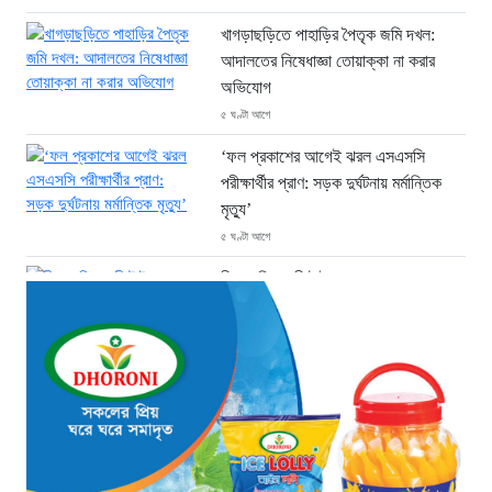
খাগড়াছড়িতে পাহাড়ির পৈতৃক জমি দখল:
আদালতের নিষেধাজ্ঞা তোয়াক্কা না করার
অভিযোগ
৫ ঘণ্টা আগে
‘ফল প্রকাশের আগেই ঝরল এসএসসি
পরীক্ষার্থীর প্রাণ: সড়ক দুর্ঘটনায় মর্মান্তিক
মৃত্যু’
৫ ঘণ্টা আগে
চীনে শক্তিশালী টাইফুনের আঘাত: ঘর
হারিয়েছেন ১০ লাখ বাসিন্দা
৫ ঘণ্টা আগে
এক যুগ পর আত্মসমর্পণ: মৃত্যুদণ্ডের বিরুদ্ধে
আপিল করলেন আবুল কালাম আযাদ
৫ ঘণ্টা আগে
প্রধানমন্ত্রী তারেক রহমানের সঙ্গে ভারতীয়