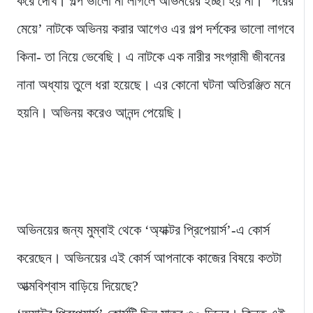
করে দেখি। গল্প ভালো না লাগলে অভিনয়ের ইচ্ছা হয় না। ‘পরের
মেয়ে’ নাটকে অভিনয় করার আগেও এর গল্প দর্শকের ভালো লাগবে
কিনা- তা নিয়ে ভেবেছি। এ নাটকে এক নারীর সংগ্রামী জীবনের
নানা অধ্যায় তুলে ধরা হয়েছে। এর কোনো ঘটনা অতিরঞ্জিত মনে
হয়নি। অভিনয় করেও আনন্দ পেয়েছি।
অভিনয়ের জন্য মুম্বাই থেকে ‘অ্যাক্টর প্রিপেয়ার্স’-এ কোর্স
করেছেন। অভিনয়ের এই কোর্স আপনাকে কাজের বিষয়ে কতটা
আত্মবিশ্বাস বাড়িয়ে দিয়েছে?