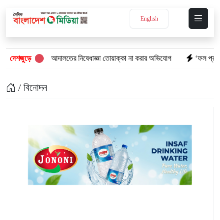
English
 দখল: আদালতের নিষেধাজ্ঞা তোয়াক্কা না করার অভিযোগ
দেশজুড়ে
‘ফল প্রকাশের আগেই ঝরল 
/ বিনোদন