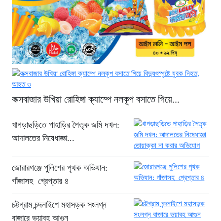
হাইকমিশনারের সৌজন্য সাক্ষাৎ
৫ ঘণ্টা আগে
শিক্ষায় নারীদের জয়গান: পাসের হারে অনন্য
মেয়েরা
৫ ঘণ্টা আগে
সৌদি আরবে কারখানায় আগুন: ১৬ বাংলাদেশী
শ্রমিকের মৃত্যু
কক্সবাজার উখিয়া রোহিঙ্গা ক্যাম্পে নলকূপ বসাতে গিয়ে...
৬ ঘণ্টা আগে
মগবাজারে বেপরোয়া লরির থাবায় ঝরল দুই
খাগড়াছড়িতে পাহাড়ির পৈতৃক জমি দখল:
মোটরসাইকেল আরোহীর প্রাণ
আদালতের নিষেধাজ্ঞা...
৬ ঘণ্টা আগে
এসএসসি পরীক্ষার পাসের হার কমেছে ৬.২০
জোরারগঞ্জে পুলিশের পৃথক অভিযান:
শতাংশ
গাঁজাসহ গ্রেপ্তার ৪
৬ ঘণ্টা আগে
চট্টগ্রাম চন্দনাইশে মহাসড়ক সংলগ্ন
বাজারে ভয়াবহ আগুন