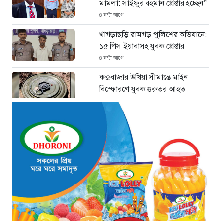
মামলা: সাইফুর রহমান গ্রেপ্তার হচ্ছেন”
৪ ঘণ্টা আগে
খাগড়াছড়ি রামগড় পুলিশের অভিযানে:
১৫ পিস ইয়াবাসহ যুবক গ্রেপ্তার
৪ ঘণ্টা আগে
কক্সবাজার উখিয়া সীমান্তে মাইন
বিস্ফোরণে যুবক গুরুতর আহত
৫ ঘণ্টা আগে
জোরারগঞ্জ থানা পুলিশের বিশেষ
অভিযান কক্সবাজারের পুরনো মাদক
কারবারি গ্রেফতার
৫ ঘণ্টা আগে
ঢাকা চট্টগ্রাম মহাসড়ক স্টার লাইন
বাসের ধাক্কায় অটোরিকশা চালক নিহত
৫ ঘণ্টা আগে
হামে আরও ৬ শিশুর মৃত্যু, নতুন করে