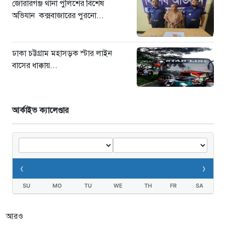
জোরারগঞ্জ থানা পুলিশের বিশেষ
অভিযান কক্সবাজারের পুরনো...
ঢাকা চট্টগ্রাম মহাসড়ক স্টার লাইন
বাসের ধাক্কায়...
আর্কাইভ ক্যালেণ্ডার
‹
›
SU
MO
TU
WE
TH
FR
SA
আরও