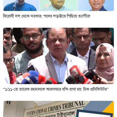
বিরোধী দল থেকে সরকার: পদের লড়াইয়ে পিছিয়ে ত্যাগীরা
“১/১১-তে তারেক রহমানকে আয়নাঘরে বন্দি রাখা হয়: চিফ প্রসিকিউটর”