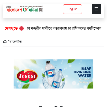
English
কা মজুরীর দাবীতে বড়লেখায় চা শ্রমিকদের গণবিক্ষোভ
দেশজুড়ে
“১/১১-তে তারে
/ রাজনীতি