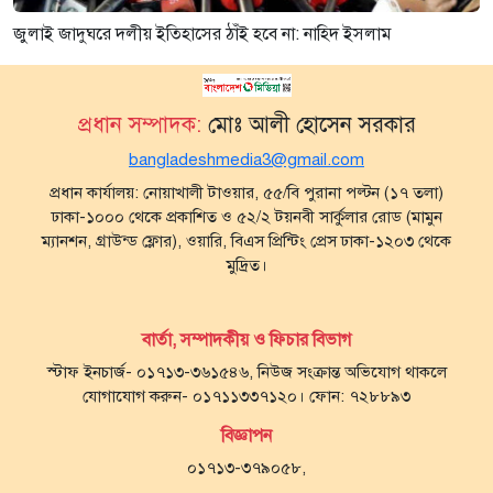
জুলাই জাদুঘরে দলীয় ইতিহাসের ঠাঁই হবে না: নাহিদ ইসলাম
প্রধান সম্পাদক:
মোঃ আলী হোসেন সরকার
bangladeshmedia3@gmail.com
প্রধান কার্যালয়: নোয়াখালী টাওয়ার, ৫৫/বি পুরানা পল্টন (১৭ তলা)
ঢাকা-১০০০ থেকে প্রকাশিত ও ৫২/২ টয়নবী সার্কুলার রোড (মামুন
ম্যানশন, গ্রাউন্ড ফ্লোর), ওয়ারি, বিএস প্রিন্টিং প্রেস ঢাকা-১২০৩ থেকে
মুদ্রিত।
বার্তা, সম্পাদকীয় ও ফিচার বিভাগ
স্টাফ ইনচার্জ- ০১৭১৩-৩৬১৫৪৬, নিউজ সংক্রান্ত অভিযোগ থাকলে
যোগাযোগ করুন- ০১৭১১৩৩৭১২০। ফোন: ৭২৮৮৯৩
বিজ্ঞাপন
০১৭১৩-৩৭৯০৫৮,