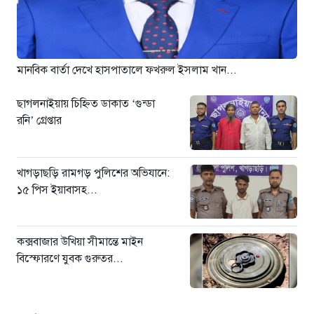
৭ ঘণ্টা আগে
ঢাকা-ময়মনসিংহ রেলপথে বগি
লাইনচ্যুত: ট্রেন চলাচল স্বাভাবিক
১ দিন আগে
মানবিক বার্তা দেখে হাসপাতালে ফখরুল ইসলাম খান...
ছাগলনাইয়ায় চিহ্নিত ডাকাত ‘গুন্ডা
রনি’ গ্রেপ্তার
খাগড়াছড়ি রামগড় পুলিশের অভিযানে:
১৫ পিস ইয়াবাসহ...
কক্সবাজার উখিয়া সীমান্তে মাইন
বিস্ফোরণে যুবক গুরুতর...