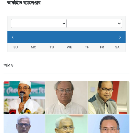
আর্কাইভ ক্যালেণ্ডার
‹
›
SU
MO
TU
WE
TH
FR
SA
আরও