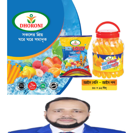
গ্রিসের উপকূলে ১৬৮ অভিবাসী উদ্ধার:
ভেতরে ৭২ বাংলাদেশি
৫ ঘণ্টা আগে
“১/১১-তে তারেক রহমানকে আয়নাঘরে
বন্দি রাখা হয়: চিফ প্রসিকিউটর”
৫ ঘণ্টা আগে
ডিজিএফআইয়ের ‘আয়নাঘর’ পরিদর্শনে
আন্তর্জাতিক অপরাধ ট্রাইব্যুনালের
বিচারক দল
৬ ঘণ্টা আগে
জুলাই জাদুঘরে দলীয় ইতিহাসের ঠাঁই
হবে না: নাহিদ ইসলাম
৬ ঘণ্টা আগে
ড্যাবের বর্ণাঢ্য চিকিৎসক সমাবেশে
প্রধান অতিথি হিসেবে যোগ দিলেন
প্রধানমন্ত্রী তারেক রহমান