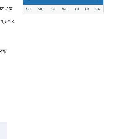
ংটন এক
SU
MO
TU
WE
TH
FR
SA
জুলাই জাদুঘরে দলীয়
 হামলার
ইতিহাসের ঠাঁই হবে না: নাহিদ
ইসলাম
৯ ঘণ্টা আগে
কড়া