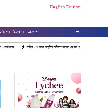
English Edition
ু-কিশোর
ই-পেপার
আরও
দৈনিক ৫শ টাকা মজুরীর দাবীতে বড়লেখায় চা শ্রমিকদের গণবিক্ষোভ
“১/১১-তে তার