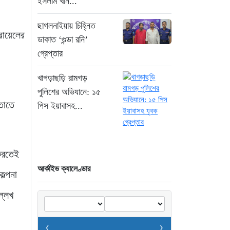
ইসলাম খান...
৭ ঘণ্টা আগে
ছাগলনাইয়ায় চিহ্নিত
গ্রিসের উপকূলে ১৬৮
রায়েলের
ডাকাত ‘গুন্ডা রনি’
অভিবাসী উদ্ধার: ভেতরে ৭২
গ্রেপ্তার
বাংলাদেশি
৭ ঘণ্টা আগে
খাগড়াছড়ি রামগড়
পুলিশের অভিযানে: ১৫
“১/১১-তে তারেক রহমানকে
 তাতে
পিস ইয়াবাসহ...
আয়নাঘরে বন্দি রাখা হয়: চিফ
প্রসিকিউটর”
৮ ঘণ্টা আগে
 করতেই
ডিজিএফআইয়ের ‘আয়নাঘর’
আর্কাইভ ক্যালেণ্ডার
পরিদর্শনে আন্তর্জাতিক
ল্পনা
অপরাধ ট্রাইব্যুনালের বিচারক
্লেখ
দল
৮ ঘণ্টা আগে
‹
›