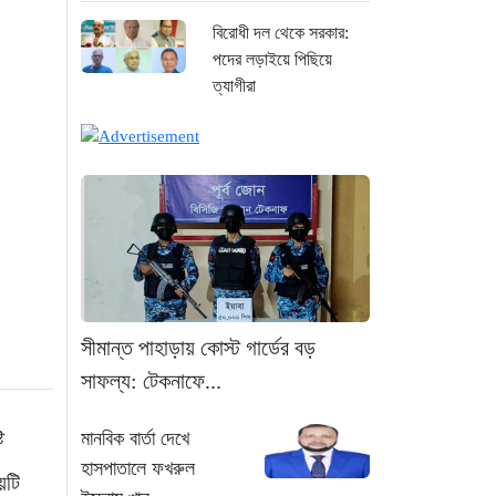
বিরোধী দল থেকে সরকার:
পদের লড়াইয়ে পিছিয়ে
ত্যাগীরা
৪ ঘণ্টা আগে
মানবিক বার্তা দেখে
হাসপাতালে ফখরুল ইসলাম
খান সিআইপি
৬ ঘণ্টা আগে
ছাগলনাইয়ায় চিহ্নিত ডাকাত
‘গুন্ডা রনি’ গ্রেপ্তার
সীমান্ত পাহাড়ায় কোস্ট গার্ডের বড়
৬ ঘণ্টা আগে
সাফল্য: টেকনাফে...
দৈনিক ৫শ টাকা মজুরীর
ি
মানবিক বার্তা দেখে
দাবীতে বড়লেখায় চা
হাসপাতালে ফখরুল
শ্রমিকদের গণবিক্ষোভ
য়টি