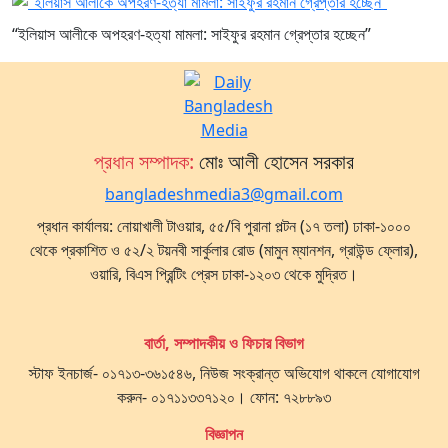
“ইলিয়াস আলীকে অপহরণ-হত্যা মামলা: সাইফুর রহমান গ্রেপ্তার হচ্ছেন”
প্রধান সম্পাদক:
মোঃ আলী হোসেন সরকার
bangladeshmedia3@gmail.com
প্রধান কার্যালয়: নোয়াখালী টাওয়ার, ৫৫/বি পুরানা পল্টন (১৭ তলা) ঢাকা-১০০০
থেকে প্রকাশিত ও ৫২/২ টয়নবী সার্কুলার রোড (মামুন ম্যানশন, গ্রাউন্ড ফ্লোর),
ওয়ারি, বিএস প্রিন্টিং প্রেস ঢাকা-১২০৩ থেকে মুদ্রিত।
বার্তা, সম্পাদকীয় ও ফিচার বিভাগ
স্টাফ ইনচার্জ- ০১৭১৩-৩৬১৫৪৬, নিউজ সংক্রান্ত অভিযোগ থাকলে যোগাযোগ
করুন- ০১৭১১৩৩৭১২০। ফোন: ৭২৮৮৯৩
বিজ্ঞাপন