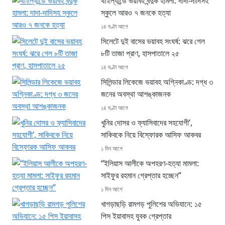
থাইল্যান্ডে ভয়াবহ বন্দুক হামলা: দাদা-দাদিসহ
স্কুলে আরও ৭ জনকে হত্যা
১৪ ঘণ্টা আগে
সিলেটে দুই বাসের ভয়াবহ সংঘর্ষ: ঝরে গেল
৮টি তাজা প্রাণ, হাসপাতালে ২৫
১৪ ঘণ্টা আগে
সিলিন্ডার লিকেজে ভয়াবহ অগ্নিকাণ্ড: দগ্ধ ৩
জনের অবস্থা আশঙ্কাজনক
১৪ ঘণ্টা আগে
খুনির দোসর ও ফ্যাসিবাদের সহযোগী’,
সাকিবকে নিয়ে বিস্ফোরক আসিফ আকবর
১ দিন আগে
“ইলিয়াস আলীকে অপহরণ-হত্যা মামলা:
সাইফুর রহমান গ্রেপ্তার হচ্ছেন”
১ দিন আগে
খাগড়াছড়ি রামগড় পুলিশের অভিযানে: ১৫
পিস ইয়াবাসহ যুবক গ্রেপ্তার