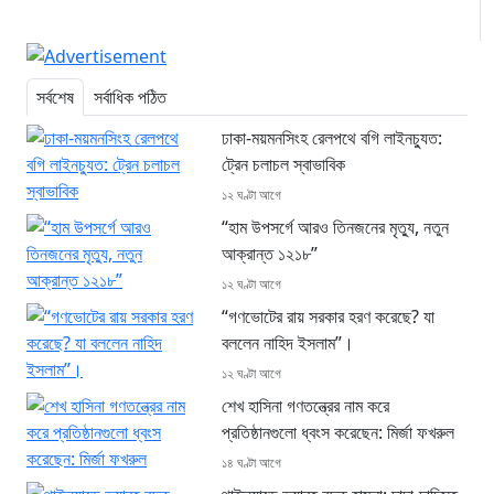
সর্বশেষ
সর্বাধিক পঠিত
ঢাকা-ময়মনসিংহ রেলপথে বগি লাইনচ্যুত:
ট্রেন চলাচল স্বাভাবিক
১২ ঘণ্টা আগে
“হাম উপসর্গে আরও তিনজনের মৃত্যু, নতুন
আক্রান্ত ১২১৮”
১২ ঘণ্টা আগে
“গণভোটের রায় সরকার হরণ করেছে? যা
বললেন নাহিদ ইসলাম”।
১২ ঘণ্টা আগে
শেখ হাসিনা গণতন্ত্রের নাম করে
প্রতিষ্ঠানগুলো ধ্বংস করেছেন: মির্জা ফখরুল
১৪ ঘণ্টা আগে