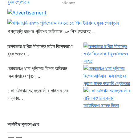
১ দিন আগে
খাগড়াছড়ি রামগড় পুলিশের অভিযানে: ১৫ পিস ইয়াবাসহ...
কক্সবাজার উখিয়া সীমান্তে মাইন বিস্ফোরণে
যুবক গুরুতর...
জোরারগঞ্জ থানা পুলিশের বিশেষ অভিযান
কক্সবাজারের পুরনো...
ঢাকা চট্টগ্রাম মহাসড়ক স্টার লাইন বাসের
ধাক্কায়...
আর্কাইভ ক্যালেণ্ডার