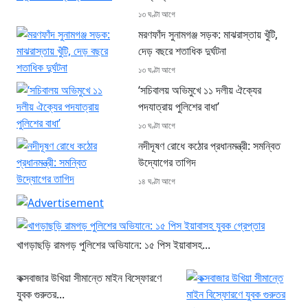
১৩ ঘণ্টা আগে
মরণফাঁদ সুনামগঞ্জ সড়ক: মাঝরাস্তায় খুঁটি,
দেড় বছরে শতাধিক দুর্ঘটনা
১৩ ঘণ্টা আগে
‘সচিবালয় অভিমুখে ১১ দলীয় ঐক্যের
পদযাত্রায় পুলিশের বাধা’
১৩ ঘণ্টা আগে
নদীদূষণ রোধে কঠোর প্রধানমন্ত্রী: সমন্বিত
উদ্যোগের তাগিদ
১৪ ঘণ্টা আগে
খাগড়াছড়ি রামগড় পুলিশের অভিযানে: ১৫ পিস ইয়াবাসহ...
কক্সবাজার উখিয়া সীমান্তে মাইন বিস্ফোরণে
যুবক গুরুতর...