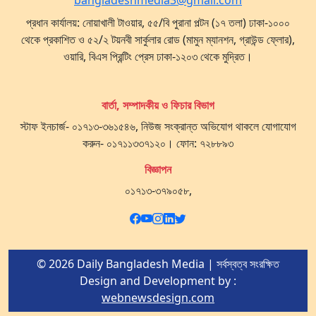
bangladeshmedia3@gmail.com
প্রধান কার্যালয়: নোয়াখালী টাওয়ার, ৫৫/বি পুরানা পল্টন (১৭ তলা) ঢাকা-১০০০
থেকে প্রকাশিত ও ৫২/২ টয়নবী সার্কুলার রোড (মামুন ম্যানশন, গ্রাউন্ড ফ্লোর),
ওয়ারি, বিএস প্রিন্টিং প্রেস ঢাকা-১২০৩ থেকে মুদ্রিত।
বার্তা, সম্পাদকীয় ও ফিচার বিভাগ
স্টাফ ইনচার্জ- ০১৭১৩-৩৬১৫৪৬, নিউজ সংক্রান্ত অভিযোগ থাকলে যোগাযোগ
করুন- ০১৭১১৩৩৭১২০। ফোন: ৭২৮৮৯৩
বিজ্ঞাপন
০১৭১৩-৩৭৯০৫৮,
© 2026 Daily Bangladesh Media | সর্বস্বত্ব সংরক্ষিত
Design and Development by :
webnewsdesign.com