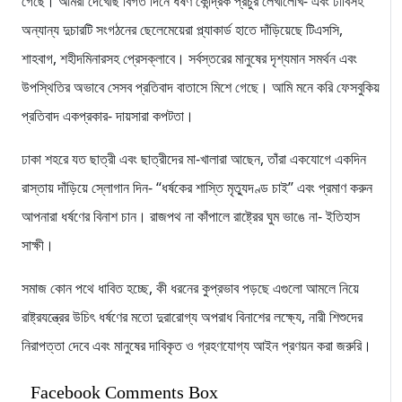
গেছে। আমরা দেখেছি বিগত দিনে ধর্ষণ কেন্দ্রিক প্রচুর লেখালেখি- এবং ঢাবিসহ
অন্যান্য দুচারটি সংগঠনের ছেলেমেয়েরা প্ল্যাকার্ড হাতে দাঁড়িয়েছে টিএসসি,
শাহবাগ, শহীদমিনারসহ প্রেসক্লাবে। সর্বস্তরের মানুষের দৃশ্যমান সমর্থন এবং
উপস্থিতির অভাবে সেসব প্রতিবাদ বাতাসে মিশে গেছে। আমি মনে করি ফেসবুকিয়
প্রতিবাদ একপ্রকার- দায়সারা কপটতা।
ঢাকা শহরে যত ছাত্রী এবং ছাত্রীদের মা-খালারা আছেন, তাঁরা একযোগে একদিন
রাস্তায় দাঁড়িয়ে স্লোগান দিন- ‘‘ধর্ষকের শাস্তি মৃত্যুদণ্ড চাই’’ এবং প্রমাণ করুন
আপনারা ধর্ষণের বিনাশ চান। রাজপথ না কাঁপালে রাষ্ট্রের ঘুম ভাঙে না- ইতিহাস
সাক্ষী।
সমাজ কোন পথে ধাবিত হচ্ছে, কী ধরনের কুপ্রভাব পড়ছে এগুলো আমলে নিয়ে
রাষ্ট্রযন্ত্রের উচিৎ ধর্ষণের মতো দুরারোগ্য অপরাধ বিনাশের লক্ষ্যে, নারী শিশুদের
নিরাপত্তা দেবে এবং মানুষের দাবিকৃত ও গ্রহণযোগ্য আইন প্রণয়ন করা জরুরি।
Facebook Comments Box