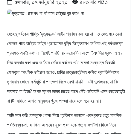
মঙ্গলবার, ০৭ জানুয়ারি ২০২০
৪৮৩ বার পঠিত
যেহেতু ধর্ষকের শাস্তি ‘মৃত্যুদণ্ড’ আইন প্রণয়ন করা হয় না। সেহেতু ধরে নেয়া
যেতেই পারে রাষ্ট্রের আইন প্রণেতাসহ বুদ্ধি-বিক্রেতাগণ অধিকাংশই ধর্ষণমনস্ক।
প্রসঙ্গত একটা কথা না লিখেই পারছি না- কয়েকদিন আগে টিএসসির স্বপন মামার
শিশু কন্যার ধর্ষণ এবং জামিনে বেরিয়ে ধর্ষকের পাল্টা মামলা সংক্রান্ত বিষয়টি
ফেসবুকে আংশিক ভাইরাল হলেও, ঢাবির ছাত্রছাত্রীসহ কথিত প্রগতিশীলদের
দৃশ্যমান কোনো কর্মসূচি বা পদক্ষেপ নিতে দেখা যায়নি। এটা দুঃখজনক, না কি
দায়সারা কপটতা? অথচ স্বপন মামার চায়ের কাপে ঠোঁট ছোঁয়ায়নি এমন ছাত্রছাত্রী
বা টিএসসিতে আগত মানুষজন খুঁজে পাওয়া যাবে বলে মনে হয় না।
আমি মনে করি ফেসবুকে পোস্ট দিয়ে প্রতিবাদ জানানো একপ্রকার চতুর মানসিক
প্রতিবন্ধকতা, যা কিনা আমাদের যুবসম্প্রদায়কে পঙ্গু বা কপটতার দিকে নিয়ে