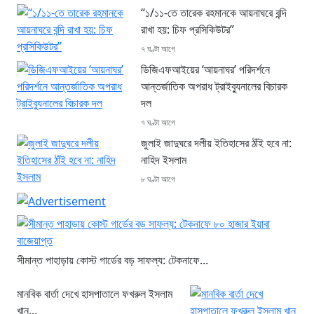
“১/১১-তে তারেক রহমানকে আয়নাঘরে বন্দি
রাখা হয়: চিফ প্রসিকিউটর”
৭ ঘণ্টা আগে
ডিজিএফআইয়ের ‘আয়নাঘর’ পরিদর্শনে
আন্তর্জাতিক অপরাধ ট্রাইব্যুনালের বিচারক
দল
৭ ঘণ্টা আগে
জুলাই জাদুঘরে দলীয় ইতিহাসের ঠাঁই হবে না:
নাহিদ ইসলাম
৮ ঘণ্টা আগে
সীমান্ত পাহাড়ায় কোস্ট গার্ডের বড় সাফল্য: টেকনাফে...
মানবিক বার্তা দেখে হাসপাতালে ফখরুল ইসলাম
খান...