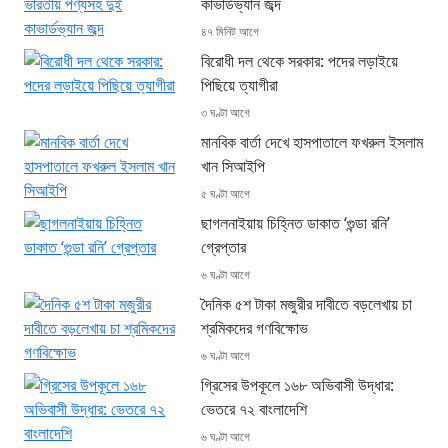
কাভার্ডভ্যান জব্দ
৪৭ মিনিট আগে
বিরোধী দল থেকে সরকার: পদের লড়াইয়ে
পিছিয়ে ত্যাগীরা
৩ ঘণ্টা আগে
মানবিক বার্তা দেখে হাসপাতালে ফখরুল ইসলাম
খান সিআইপি
৫ ঘণ্টা আগে
ছাগলনাইয়ায় চিহ্নিত ডাকাত ‘গুন্ডা রনি’
গ্রেপ্তার
৬ ঘণ্টা আগে
দৈনিক ৫শ টাকা মজুরীর দাবীতে বড়লেখায় চা
শ্রমিকদের গণবিক্ষোভ
৬ ঘণ্টা আগে
গ্রিসের উপকূলে ১৬৮ অভিবাসী উদ্ধার:
ভেতরে ৭২ বাংলাদেশি
৬ ঘণ্টা আগে