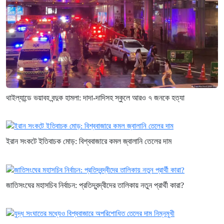
থাইল্যান্ডে ভয়াবহ বন্দুক হামলা: দাদা-দাদিসহ স্কুলে আরও ৭ জনকে হত্যা
ইরান সংকটে ইতিবাচক মোড়: বিশ্ববাজারে কমল জ্বালানি তেলের দাম
জাতিসংঘের মহাসচিব নির্বাচন: প্রতিদ্বন্দ্বীদের তালিকায় নতুন প্রার্থী কারা?