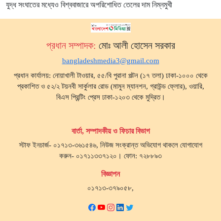
যুদ্ধ সংঘাতের মধ্যেও বিশ্ববাজারে অপরিশোধিত তেলের দাম নিম্নমুখী
প্রধান সম্পাদক:
মোঃ আলী হোসেন সরকার
bangladeshmedia3@gmail.com
প্রধান কার্যালয়: নোয়াখালী টাওয়ার, ৫৫/বি পুরানা পল্টন (১৭ তলা) ঢাকা-১০০০ থেকে
প্রকাশিত ও ৫২/২ টয়নবী সার্কুলার রোড (মামুন ম্যানশন, গ্রাউন্ড ফ্লোর), ওয়ারি,
বিএস প্রিন্টিং প্রেস ঢাকা-১২০৩ থেকে মুদ্রিত।
বার্তা, সম্পাদকীয় ও ফিচার বিভাগ
স্টাফ ইনচার্জ- ০১৭১৩-৩৬১৫৪৬, নিউজ সংক্রান্ত অভিযোগ থাকলে যোগাযোগ
করুন- ০১৭১১৩৩৭১২০। ফোন: ৭২৮৮৯৩
বিজ্ঞাপন
০১৭১৩-৩৭৯০৫৮,