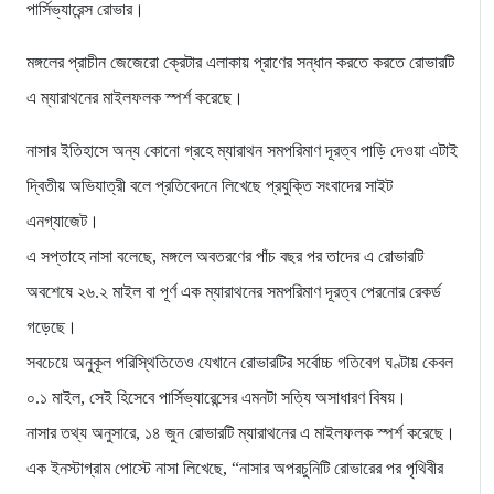
পার্সিভ্যারেন্স রোভার।
মঙ্গলের প্রাচীন জেজেরো ক্রেটার এলাকায় প্রাণের সন্ধান করতে করতে রোভারটি
এ ম্যারাথনের মাইলফলক স্পর্শ করেছে।
নাসার ইতিহাসে অন্য কোনো গ্রহে ম্যারাথন সমপরিমাণ দূরত্ব পাড়ি দেওয়া এটাই
দ্বিতীয় অভিযাত্রী বলে প্রতিবেদনে লিখেছে প্রযুক্তি সংবাদের সাইট
এনগ্যাজেট।
এ সপ্তাহে নাসা বলেছে, মঙ্গলে অবতরণের পাঁচ বছর পর তাদের এ রোভারটি
অবশেষে ২৬.২ মাইল বা পূর্ণ এক ম্যারাথনের সমপরিমাণ দূরত্ব পেরনোর রেকর্ড
গড়েছে।
সবচেয়ে অনুকূল পরিস্থিতিতেও যেখানে রোভারটির সর্বোচ্চ গতিবেগ ঘণ্টায় কেবল
০.১ মাইল, সেই হিসেবে পার্সিভ্যারেন্সের এমনটা সত্যি অসাধারণ বিষয়।
নাসার তথ্য অনুসারে, ১৪ জুন রোভারটি ম্যারাথনের এ মাইলফলক স্পর্শ করেছে।
এক ইনস্টাগ্রাম পোস্টে নাসা লিখেছে, “নাসার অপরচুনিটি রোভারের পর পৃথিবীর