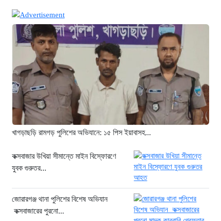
থাইল্যান্ডে ভয়াবহ বন্দুক হামলা: দাদা-দাদিসহ
স্কুলে আরও ৭ জনকে হত্যা
৫ ঘণ্টা আগে
সিলেটে দুই বাসের ভয়াবহ সংঘর্ষ: ঝরে গেল
৮টি তাজা প্রাণ, হাসপাতালে ২৫
৫ ঘণ্টা আগে
সিলিন্ডার লিকেজে ভয়াবহ অগ্নিকাণ্ড: দগ্ধ ৩
জনের অবস্থা আশঙ্কাজনক
৫ ঘণ্টা আগে
খাগড়াছড়ি রামগড় পুলিশের অভিযানে: ১৫ পিস ইয়াবাসহ...
খুনির দোসর ও ফ্যাসিবাদের সহযোগী’,
সাকিবকে নিয়ে বিস্ফোরক আসিফ আকবর
কক্সবাজার উখিয়া সীমান্তে মাইন বিস্ফোরণে
যুবক গুরুতর...
১ দিন আগে
“ইলিয়াস আলীকে অপহরণ-হত্যা মামলা:
সাইফুর রহমান গ্রেপ্তার হচ্ছেন”
জোরারগঞ্জ থানা পুলিশের বিশেষ অভিযান
কক্সবাজারের পুরনো...
১ দিন আগে