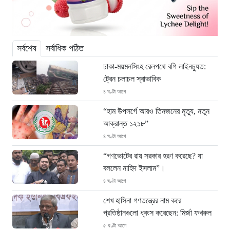
সর্বশেষ
সর্বাধিক পঠিত
ঢাকা-ময়মনসিংহ রেলপথে বগি লাইনচ্যুত:
ট্রেন চলাচল স্বাভাবিক
৪ ঘণ্টা আগে
“হাম উপসর্গে আরও তিনজনের মৃত্যু, নতুন
আক্রান্ত ১২১৮”
৪ ঘণ্টা আগে
“গণভোটের রায় সরকার হরণ করেছে? যা
বললেন নাহিদ ইসলাম”।
৪ ঘণ্টা আগে
শেখ হাসিনা গণতন্ত্রের নাম করে
প্রতিষ্ঠানগুলো ধ্বংস করেছেন: মির্জা ফখরুল
৫ ঘণ্টা আগে