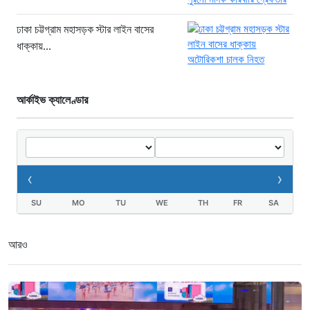
খাগড়াছড়ি রামগড় পুলিশের অভিযানে: ১৫
পিস ইয়াবাসহ যুবক গ্রেপ্তার
ঢাকা চট্টগ্রাম মহাসড়ক স্টার লাইন বাসের
ধাক্কায়...
১ দিন আগে
আর্কাইভ ক্যালেণ্ডার
‹
›
SU
MO
TU
WE
TH
FR
SA
আরও