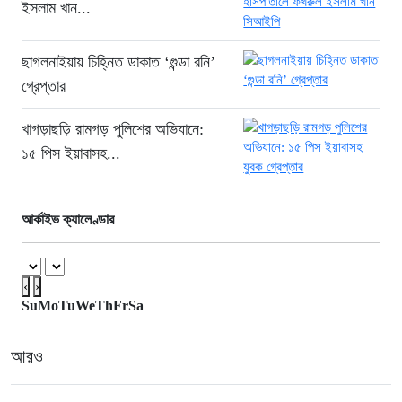
১৪ ঘণ্টা আগে
ইসলাম খান...
গ্রিসের উপকূলে ১৬৮ অভিবাসী উদ্ধার:
ভেতরে ৭২ বাংলাদেশি
ছাগলনাইয়ায় চিহ্নিত ডাকাত ‘গুন্ডা রনি’
১৫ ঘণ্টা আগে
গ্রেপ্তার
“১/১১-তে তারেক রহমানকে আয়নাঘরে বন্দি
খাগড়াছড়ি রামগড় পুলিশের অভিযানে:
রাখা হয়: চিফ প্রসিকিউটর”
১৫ পিস ইয়াবাসহ...
১৬ ঘণ্টা আগে
ডিজিএফআইয়ের ‘আয়নাঘর’ পরিদর্শনে
আন্তর্জাতিক অপরাধ ট্রাইব্যুনালের বিচারক
আর্কাইভ ক্যালেণ্ডার
দল
১৬ ঘণ্টা আগে
‹
›
জুলাই জাদুঘরে দলীয় ইতিহাসের ঠাঁই হবে না:
Su
Mo
Tu
We
Th
Fr
Sa
নাহিদ ইসলাম
১৬ ঘণ্টা আগে
আরও