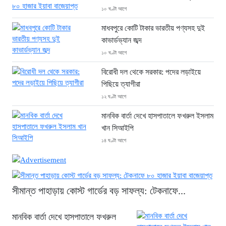
১০ ঘণ্টা আগে
মাধবপুরে কোটি টাকার ভারতীয় পণ্যসহ দুই
কাভার্ডভ্যান জব্দ
১০ ঘণ্টা আগে
বিরোধী দল থেকে সরকার: পদের লড়াইয়ে
পিছিয়ে ত্যাগীরা
১২ ঘণ্টা আগে
মানবিক বার্তা দেখে হাসপাতালে ফখরুল ইসলাম
খান সিআইপি
১৪ ঘণ্টা আগে
ছাগলনাইয়ায় চিহ্নিত ডাকাত ‘গুন্ডা রনি’
গ্রেপ্তার
১৪ ঘণ্টা আগে
সীমান্ত পাহাড়ায় কোস্ট গার্ডের বড় সাফল্য: টেকনাফে...
দৈনিক ৫শ টাকা মজুরীর দাবীতে বড়লেখায় চা
শ্রমিকদের গণবিক্ষোভ
মানবিক বার্তা দেখে হাসপাতালে ফখরুল