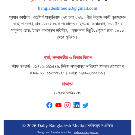
bangladeshmedia3@gmail.com
প্রধান কার্যালয়: ওয়েষ্টার্ণ পান্থনিবাস (২য় তলা), ৬৯/০ বীর উত্তম কাজী নুরুজ্জামান
রোড, পান্থপথ, ঢাকা-১২১৫ থেকে প্রকাশিত ও ২/১-এ, আরামবাগ, ১৬৭ ইনার
সার্কুলার রোড, ইডেন কমপ্লেক্স মতিঝিল, “ন্যাশনাল প্রিন্টিং প্রেস” ঢাকা-১০০০
থেকে মুদ্রিত।
বার্তা, সম্পাদকীয় ও ফিচার বিভাগ
স্টাফ ইনচার্জ- ০১৭১৩-৩৬১৫৪৬, নিউজ সংক্রান্ত অভিযোগ থাকলে যোগাযোগ
করুন- ০১৭১১৩৩৭১২০। ফোন: ০২৯৯৬৬৩৬৫৩৬।
বিজ্ঞাপন
০১৭১৩-৩৭৯০৫৮,
© 2026 Daily Bangladesh Media | সর্বস্বত্ব সংরক্ষিত
Design and Development by :
webnewsdesign.com