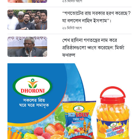
২৩ মিনিট আগে
“গণভোটের রায় সরকার হরণ করেছে?
যা বললেন নাহিদ ইসলাম”।
২৬ মিনিট আগে
শেখ হাসিনা গণতন্ত্রের নাম করে
প্রতিষ্ঠানগুলো ধ্বংস করেছেন: মির্জা
ফখরুল
২ ঘণ্টা আগে
থাইল্যান্ডে ভয়াবহ বন্দুক হামলা: দাদা-
দাদিসহ স্কুলে আরও ৭ জনকে হত্যা
২ ঘণ্টা আগে
সিলেটে দুই বাসের ভয়াবহ সংঘর্ষ: ঝরে
গেল ৮টি তাজা প্রাণ, হাসপাতালে ২৫
২ ঘণ্টা আগে
সিলিন্ডার লিকেজে ভয়াবহ অগ্নিকাণ্ড:
দগ্ধ ৩ জনের অবস্থা আশঙ্কাজনক