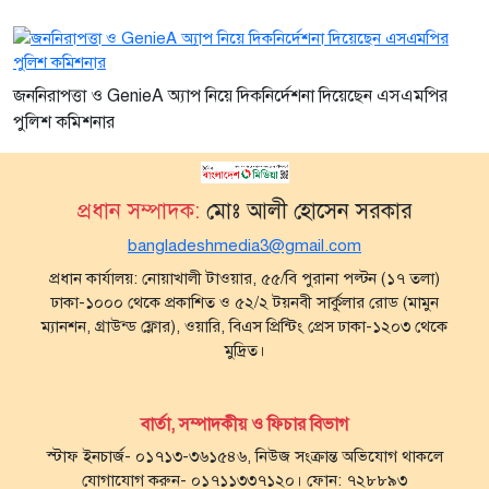
জননিরাপত্তা ও GenieA অ্যাপ নিয়ে দিকনির্দেশনা দিয়েছেন এসএমপির
পুলিশ কমিশনার
প্রধান সম্পাদক:
মোঃ আলী হোসেন সরকার
bangladeshmedia3@gmail.com
প্রধান কার্যালয়: নোয়াখালী টাওয়ার, ৫৫/বি পুরানা পল্টন (১৭ তলা)
ঢাকা-১০০০ থেকে প্রকাশিত ও ৫২/২ টয়নবী সার্কুলার রোড (মামুন
ম্যানশন, গ্রাউন্ড ফ্লোর), ওয়ারি, বিএস প্রিন্টিং প্রেস ঢাকা-১২০৩ থেকে
মুদ্রিত।
বার্তা, সম্পাদকীয় ও ফিচার বিভাগ
স্টাফ ইনচার্জ- ০১৭১৩-৩৬১৫৪৬, নিউজ সংক্রান্ত অভিযোগ থাকলে
যোগাযোগ করুন- ০১৭১১৩৩৭১২০। ফোন: ৭২৮৮৯৩