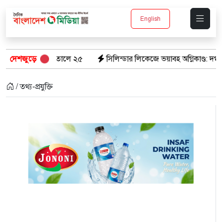
English
ণ, হাসপাতালে ২৫
দেশজুড়ে
সিলিন্ডার লিকেজে ভয়াবহ অগ্নিকাণ্ড: দগ্ধ ৩ জনের অব
/ তথ্য-প্রযুক্তি