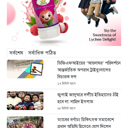
সর্বশেষ
সর্বাধিক পঠিত
ডিজিএফআইয়ের ‘আয়নাঘর’ পরিদর্শনে
আন্তর্জাতিক অপরাধ ট্রাইব্যুনালের
বিচারক দল
১৩ মিনিট আগে
জুলাই জাদুঘরে দলীয় ইতিহাসের ঠাঁই
হবে না: নাহিদ ইসলাম
২৪ মিনিট আগে
ড্যাবের বর্ণাঢ্য চিকিৎসক সমাবেশে
প্রধান অতিথি হিসেবে যোগ দিলেন