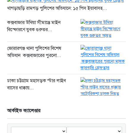
থাইল্যান্ডে ভয়াবহ বন্দুক হামলা: দাদা-
খাগড়াছড়ি রামগড় পুলিশের অভিযানে: ১৫ পিস ইয়াবাসহ...
দাদিসহ স্কুলে আরও ৭ জনকে হত্যা
২১ ঘণ্টা আগে
কক্সবাজার উখিয়া সীমান্তে মাইন
সিলেটে দুই বাসের ভয়াবহ সংঘর্ষ: ঝরে
বিস্ফোরণে যুবক গুরুতর...
গেল ৮টি তাজা প্রাণ, হাসপাতালে ২৫
২১ ঘণ্টা আগে
জোরারগঞ্জ থানা পুলিশের বিশেষ
সিলিন্ডার লিকেজে ভয়াবহ অগ্নিকাণ্ড:
অভিযান কক্সবাজারের পুরনো...
দগ্ধ ৩ জনের অবস্থা আশঙ্কাজনক
২১ ঘণ্টা আগে
ঢাকা চট্টগ্রাম মহাসড়ক স্টার লাইন
বাসের ধাক্কায়...
আর্কাইভ ক্যালেণ্ডার