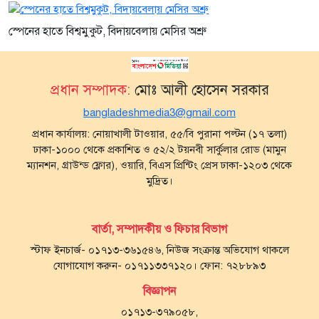
স্পেনের হাতে বিশ্বমুকুট, বিদায়বেলায় মেসির অশ্রু
প্রধান সম্পাদক:
মোঃ আলী হোসেন সরকার
bangladeshmedia3@gmail.com
প্রধান কার্যালয়: নোয়াখালী টাওয়ার, ৫৫/বি পুরানা পল্টন (১৭ তলা)
ঢাকা-১০০০ থেকে প্রকাশিত ও ৫২/২ টয়নবী সার্কুলার রোড (মামুন
ম্যানশন, গ্রাউন্ড ফ্লোর), ওয়ারি, বিএস প্রিন্টিং প্রেস ঢাকা-১২০৩ থেকে
মুদ্রিত।
বার্তা, সম্পাদকীয় ও ফিচার বিভাগ
স্টাফ ইনচার্জ- ০১৭১৩-৩৬১৫৪৬, নিউজ সংক্রান্ত অভিযোগ থাকলে
যোগাযোগ করুন- ০১৭১১৩৩৭১২০। ফোন: ৭২৮৮৯৩
বিজ্ঞাপন
০১৭১৩-৩৭৯০৫৮,