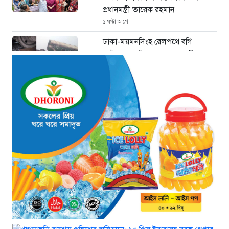
প্রধানমন্ত্রী তারেক রহমান
১ ঘণ্টা আগে
ঢাকা-ময়মনসিংহ রেলপথে বগি
লাইনচ্যুত: ট্রেন চলাচল স্বাভাবিক
১৯ ঘণ্টা আগে
“হাম উপসর্গে আরও তিনজনের মৃত্যু,
নতুন আক্রান্ত ১২১৮”
১৯ ঘণ্টা আগে
“গণভোটের রায় সরকার হরণ করেছে?
যা বললেন নাহিদ ইসলাম”।
১৯ ঘণ্টা আগে
শেখ হাসিনা গণতন্ত্রের নাম করে
প্রতিষ্ঠানগুলো ধ্বংস করেছেন: মির্জা
ফখরুল
২১ ঘণ্টা আগে