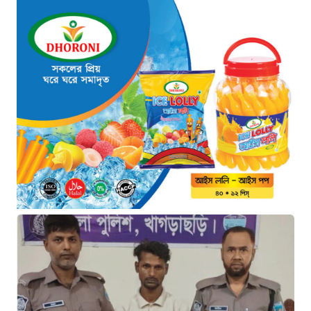
শেখ হাসিনা গণতন্ত্রের নাম করে
প্রতিষ্ঠানগুলো ধ্বংস করেছেন: মির্জা
ফখরুল
২০ ঘণ্টা আগে
থাইল্যান্ডে ভয়াবহ বন্দুক হামলা: দাদা-
দাদিসহ স্কুলে আরও ৭ জনকে হত্যা
২০ ঘণ্টা আগে
সিলেটে দুই বাসের ভয়াবহ সংঘর্ষ: ঝরে
গেল ৮টি তাজা প্রাণ, হাসপাতালে ২৫
২০ ঘণ্টা আগে
সিলিন্ডার লিকেজে ভয়াবহ অগ্নিকাণ্ড:
দগ্ধ ৩ জনের অবস্থা আশঙ্কাজনক
২০ ঘণ্টা আগে
খুনির দোসর ও ফ্যাসিবাদের সহযোগী’,
সাকিবকে নিয়ে বিস্ফোরক আসিফ
আকবর