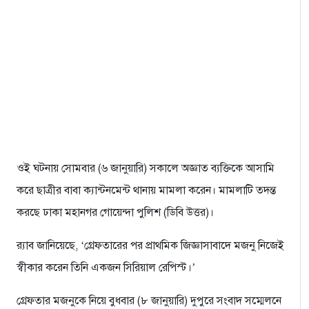
ওই ঘটনায় সোমবার (৬ জানুয়ারি) সকালে অজ্ঞাত ব্যক্তিকে আসামি
করে ছাত্রীর বাবা ক্যান্টনমেন্ট থানায় মামলা করেন। মামলাটি তদন্ত
করছে ঢাকা মহানগর গোয়েন্দা পুলিশ (ডিবি উত্তর)।
র‍্যাব জানিয়েছে, ‘গ্রেফতারের পর প্রাথমিক জিজ্ঞাসাবাদে মজনু নিজেই
স্বীকার করেন তিনি একজন সিরিয়াল রেপিস্ট।’
গ্রেফতার মজনুকে নিয়ে বুধবার (৮ জানুয়ারি) দুপুরে সংবাদ সম্মেলনে