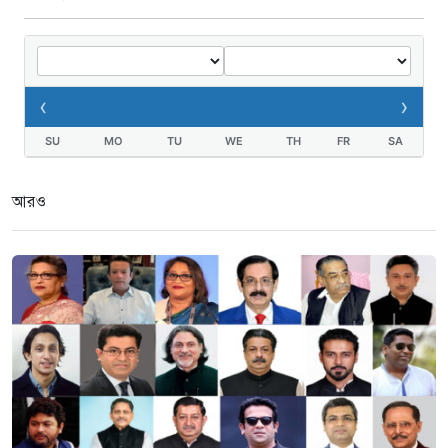
‹
›
SU
MO
TU
WE
TH
FR
SA
আরও