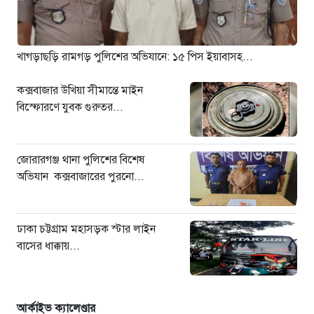
২ দিন আগে
“ইলিয়াস আলীকে অপহরণ-হত্যা
মামলা: সাইফুর রহমান গ্রেপ্তার হচ্ছেন”
খাগড়াছড়ি রামগড় পুলিশের অভিযানে: ১৫ পিস ইয়াবাসহ...
২ দিন আগে
কক্সবাজার উখিয়া সীমান্তে মাইন
বিস্ফোরণে যুবক গুরুতর...
জোরারগঞ্জ থানা পুলিশের বিশেষ
অভিযান কক্সবাজারের পুরনো...
ঢাকা চট্টগ্রাম মহাসড়ক স্টার লাইন
বাসের ধাক্কায়...
আর্কাইভ ক্যালেণ্ডার