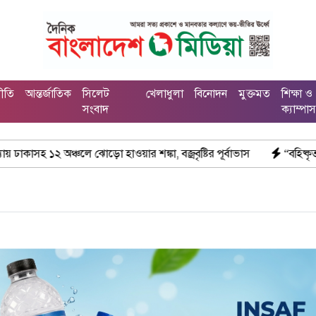
নীতি
আন্তর্জাতিক
সিলেট
খেলাধুলা
বিনোদন
মুক্তমত
শিক্ষা ও
সংবাদ
ক্যাম্পা
ঝোড়ো হাওয়ার শঙ্কা, বজ্রবৃষ্টির পূর্বাভাস
“বহিষ্কৃত এনসিপি নেতা তানভ