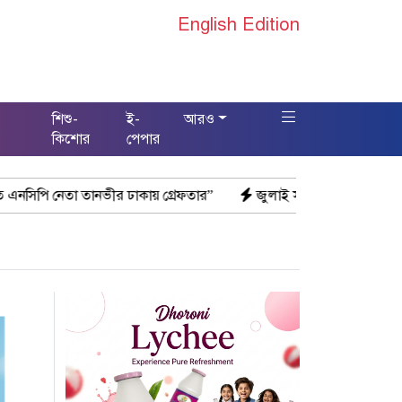
English Edition
শিশু-
ই-
আরও
স
কিশোর
পেপার
ীর ঢাকায় গ্রেফতার”
জুলাই স্মৃতি জাদুঘরকে ইতিহাসের নতুন পর্যায় আখ