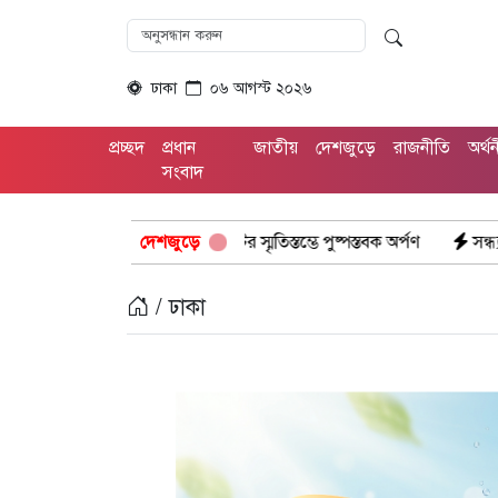
ঢাকা
০৬ আগস্ট ২০২৬
প্রচ্ছদ
প্রধান
জাতীয়
দেশজুড়ে
রাজনীতি
অর্থ
সংবাদ
া: নিউমার্কেটের স্মৃতিস্তম্ভে পুষ্পস্তবক অর্পণ
দেশজুড়ে
সন্ধ্যায় ঢাকাসহ ১২ অঞ্চলে 
/ ঢাকা