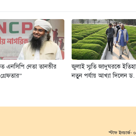
্কৃত এনসিপি নেতা তানভীর
জুলাই স্মৃতি জাদুঘরকে ইতিহ
গ্রেফতার”
নতুন পর্যায় আখ্যা দিলেন ড.
স্টাফ ইনচার্জ