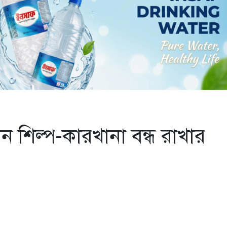
িন শিল্প-কারখানা বন্ধ রাখার