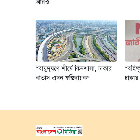
আরও
“বায়ুদূষণে শীর্ষে কিনশাসা, ঢাকার
“বহিষ
বাতাস এখন স্বস্তিদায়ক”
ঢাকায় 