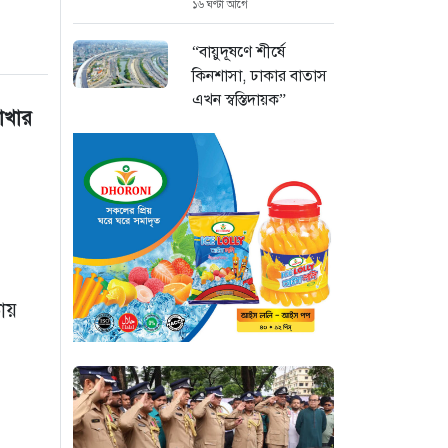
১৬ ঘণ্টা আগে
“বায়ুদূষণে শীর্ষে
কিনশাসা, ঢাকার বাতাস
এখন স্বস্তিদায়ক”
রাখার
১৬ ঘণ্টা আগে
“জনগণের জন্য গণতন্ত্র
চিরস্থায়ী করার প্রত্যয়
ভারপ্রাপ্ত রাষ্ট্রপতির”
১৬ ঘণ্টা আগে
জুলাই গণঅভ্যুত্থান
ায়
দিবসে সিএমপির শ্রদ্ধা:
নিউমার্কেটের স্মৃতিস্তম্ভে
পুষ্পস্তবক অর্পণ
১৭ ঘণ্টা আগে
সন্ধ্যায় ঢাকাসহ ১২