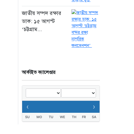
২০ ঘণ্টা আগে
জাতীয় সম্পদ রক্ষার
জুলাই স্মৃতি জাদুঘর হবে
ডাক: ১৫ আগস্ট
গণতন্ত্রের লড়াই ও
‘চট্টগ্রাম...
আত্মত্যাগের প্রতীক:
প্রধানমন্ত্রী
২০ ঘণ্টা আগে
আর্কাইভ ক্যালেণ্ডার
‹
›
SU
MO
TU
WE
TH
FR
SA