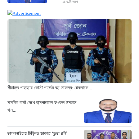
১৪ ঘণ্টা আগে
ছাগলনাইয়ায় চিহ্নিত ডাকাত ‘গুন্ডা রনি’
গ্রেপ্তার
১৪ ঘণ্টা আগে
দৈনিক ৫শ টাকা মজুরীর দাবীতে বড়লেখায় চা
শ্রমিকদের গণবিক্ষোভ
১৪ ঘণ্টা আগে
গ্রিসের উপকূলে ১৬৮ অভিবাসী উদ্ধার:
ভেতরে ৭২ বাংলাদেশি
১৫ ঘণ্টা আগে
সীমান্ত পাহাড়ায় কোস্ট গার্ডের বড় সাফল্য: টেকনাফে...
“১/১১-তে তারেক রহমানকে আয়নাঘরে বন্দি
রাখা হয়: চিফ প্রসিকিউটর”
মানবিক বার্তা দেখে হাসপাতালে ফখরুল ইসলাম
খান...
১৬ ঘণ্টা আগে
ডিজিএফআইয়ের ‘আয়নাঘর’ পরিদর্শনে
আন্তর্জাতিক অপরাধ ট্রাইব্যুনালের বিচারক
ছাগলনাইয়ায় চিহ্নিত ডাকাত ‘গুন্ডা রনি’
দল