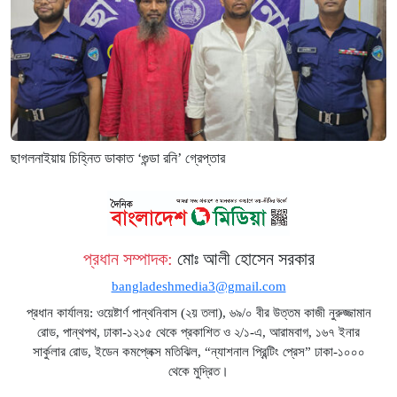
ছাগলনাইয়ায় চিহ্নিত ডাকাত ‘গুন্ডা রনি’ গ্রেপ্তার
প্রধান সম্পাদক:
মোঃ আলী হোসেন সরকার
bangladeshmedia3@gmail.com
প্রধান কার্যালয়: ওয়েষ্টার্ণ পান্থনিবাস (২য় তলা), ৬৯/০ বীর উত্তম কাজী নুরুজ্জামান
রোড, পান্থপথ, ঢাকা-১২১৫ থেকে প্রকাশিত ও ২/১-এ, আরামবাগ, ১৬৭ ইনার
সার্কুলার রোড, ইডেন কমপ্লেক্স মতিঝিল, “ন্যাশনাল প্রিন্টিং প্রেস” ঢাকা-১০০০
থেকে মুদ্রিত।