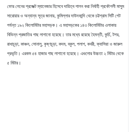
ফোর লেনের প্রজেক্ট ম্যানেজার হিসেবে দায়িত্ব পালন করা নির্বাহী প্রকৌশলী মাসুম
সারোয়ার ও অন্যান্য সূত্র জানায়, কুমিল্লার দাউদকান্দি থেকে চট্টগ্রাম সিটি গেট
পর্যন্ত ১৯২ কিলোমিটার মহাসড়ক। এ মহাসড়কের ১৪৩ কিলোমিটার এলাকায়
বিভিন্ন প্রজাতির গাছ লাগানো হয়েছে। তার মধ্যে রয়েছে হৈমন্তী, কুর্চি, টগর,
রাধাচূড়া, কাঞ্চন, সোনালু, কৃষ্ণচূড়া, কদম, বকুল, পলাশ, কবরী, ক্যাসিয়া ও জারুল
প্রভৃতি। এরকম ৫৪ হাজার গাছ লাগানো হয়েছে। এগুলোর উচ্চতা ২ মিটার থেকে
৫ মিটার।