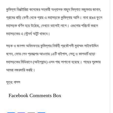
কুমিল্লা ভিক্টোরিয়া কলেজের সহকারী অধ্যাপক মাছুম মিল্লাত মজুমদার জানান,
গ্রামের বাড়ি ফেনী থেকে প্রায় এ মহাসড়কে কুমিল্লায় আসি। নানা রঙের ফুলে
মহাসড়ক বর্ণিল হয়ে উঠেছে, দেখতে ভালোই লাগে। এগুলোর পরিচর্যা করলে
মহাসড়কের এ সৌন্দর্য অটুট থাকবে।
সড়ক ও জনপদ অধিদফতর কুমিল্লার নির্বাহী প্রকৌশলী মুহাম্মদ সাইফউদ্দিন
বলেন, ফোর লেন প্রকল্পের আওতায় ১৪টি বাইপাস, সেতু ও কালভার্ট ছাড়া
মহাসড়কের মিডিয়ানে (আইল্যান্ড) এসব গাছ লাগানো হয়েছে। গাছের সুরক্ষায়
আমরা নজরদারি করছি।
সূত্র: বাসস
Facebook Comments Box