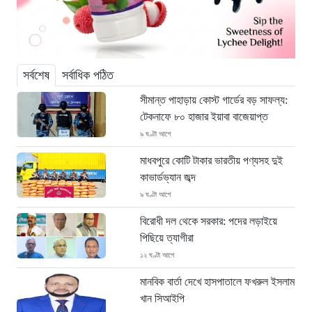
সর্বশেষ
সর্বাধিক পঠিত
সীমান্ত পাহাড়ায় কোস্ট গার্ডের বড় সাফল্য:
টেকনাফে ৮০ হাজার ইয়াবা বাজেয়াপ্ত
৯ ঘণ্টা আগে
মাধবপুরে কোটি টাকার ভারতীয় পণ্যসহ দুই
কাভার্ডভ্যান জব্দ
৯ ঘণ্টা আগে
বিরোধী দল থেকে সরকার: পদের লড়াইয়ে
পিছিয়ে ত্যাগীরা
১২ ঘণ্টা আগে
মানবিক বার্তা দেখে হাসপাতালে ফখরুল ইসলাম
খান সিআইপি