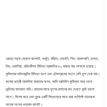
এছাড়া সড়ক স্লোপে জলপাই, অর্জুন, কাঁঠাল, মেহগনি, শিশু, আকাশমণি, চালতা,
নিম, একাশিয়া, হরিতকীসহ বিভিন্ন প্রজাতির ৪২ হাজার গাছ লাগানো হয়েছে।
কুমিল্লার দাউদকান্দির বিভিন্ন অংশ এবং চৌদ্দগ্রামের অংশে বেশি ফুল দেখা যায়।
কলেজ ছাত্রী আকলিমা আক্তার বলেন, আমি প্রতিদিন কুমিল্লা শহর থেকে
চান্দিনায় যাতায়াত করি। রাস্তার মাঝে ফুলের বাগানের মত দেখতে খুবই ভালো
লাগে। বিশেষ করে এমন সুন্দর একটি সিদ্ধন্তের সাথে যারা সংশ্লিষ্ট তাদেরকে
অনেক অনেক ধন্যবাদ জানাই।