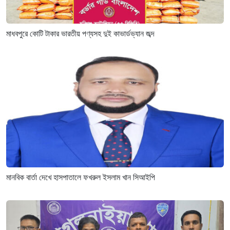
মাধবপুরে কোটি টাকার ভারতীয় পণ্যসহ দুই কাভার্ডভ্যান জব্দ
মানবিক বার্তা দেখে হাসপাতালে ফখরুল ইসলাম খান সিআইপি