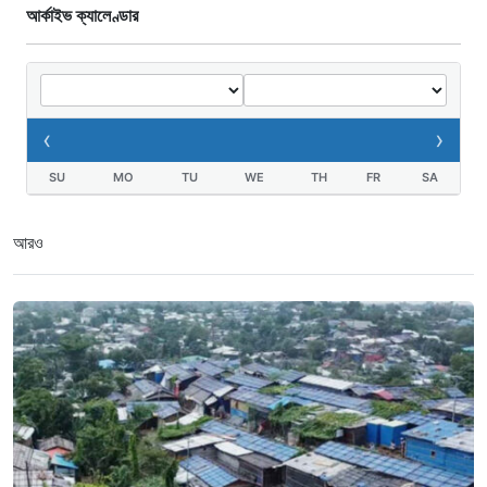
আর্কাইভ ক্যালেণ্ডার
‹
›
SU
MO
TU
WE
TH
FR
SA
আরও