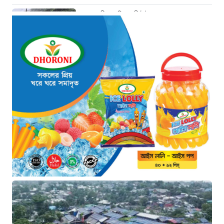
চীনে শক্তিশালী টাইফুনের আঘাত: ঘর
হারিয়েছেন ১০ লাখ বাসিন্দা
৫ ঘণ্টা আগে
এক যুগ পর আত্মসমর্পণ: মৃত্যুদণ্ডের বিরুদ্ধে
আপিল করলেন আবুল কালাম আযাদ
৫ ঘণ্টা আগে
প্রধানমন্ত্রী তারেক রহমানের সঙ্গে ভারতীয়
হাইকমিশনারের সৌজন্য সাক্ষাৎ
৫ ঘণ্টা আগে
শিক্ষায় নারীদের জয়গান: পাসের হারে অনন্য
মেয়েরা
৫ ঘণ্টা আগে
সৌদি আরবে কারখানায় আগুন: ১৬ বাংলাদেশী
শ্রমিকের মৃত্যু
৫ ঘণ্টা আগে