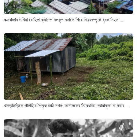
কক্সবাজার উখিয়া রোহিঙ্গা ক্যাম্পে নলকূপ বসাতে গিয়ে বিদ্যুৎস্পৃষ্টে যুবক নিহত,...
খাগড়াছড়িতে পাহাড়ির পৈতৃক জমি দখল: আদালতের নিষেধাজ্ঞা তোয়াক্কা না করার...