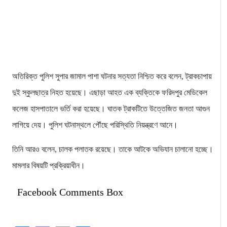
অতিরিক্ত পুলিশ সুপার জামাল পাশা ঘটনার সত্যতা নিশ্চিত করে বলেন, ট্রাকচাপায়
দুই স্কুলছাত্র নিহত হয়েছে। এছাড়া আহত এক ব্যক্তিকে ফরিদপুর মেডিকেল
কলেজ হাসপাতালে ভর্তি করা হয়েছে। ঘাতক ট্রাকটিতে উত্তেজিত জনতা আগুন
লাগিয়ে দেয়। পুলিশ ঘটনাস্থলে পৌঁছে পরিস্থিতি নিয়ন্ত্রণে আনে।
তিনি আরও বলেন, চালক পলাতক রয়েছে। তাকে আটকে অভিযান চালানো হচ্ছে।
মামলার বিষয়টি প্রক্রিয়াধীন।
Facebook Comments Box