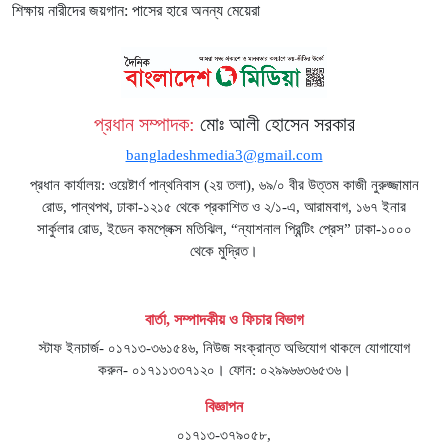
শিক্ষায় নারীদের জয়গান: পাসের হারে অনন্য মেয়েরা
প্রধান সম্পাদক:
মোঃ আলী হোসেন সরকার
bangladeshmedia3@gmail.com
প্রধান কার্যালয়: ওয়েষ্টার্ণ পান্থনিবাস (২য় তলা), ৬৯/০ বীর উত্তম কাজী নুরুজ্জামান
রোড, পান্থপথ, ঢাকা-১২১৫ থেকে প্রকাশিত ও ২/১-এ, আরামবাগ, ১৬৭ ইনার
সার্কুলার রোড, ইডেন কমপ্লেক্স মতিঝিল, “ন্যাশনাল প্রিন্টিং প্রেস” ঢাকা-১০০০
থেকে মুদ্রিত।
বার্তা, সম্পাদকীয় ও ফিচার বিভাগ
স্টাফ ইনচার্জ- ০১৭১৩-৩৬১৫৪৬, নিউজ সংক্রান্ত অভিযোগ থাকলে যোগাযোগ
করুন- ০১৭১১৩৩৭১২০। ফোন: ০২৯৯৬৬৩৬৫৩৬।
বিজ্ঞাপন
০১৭১৩-৩৭৯০৫৮,