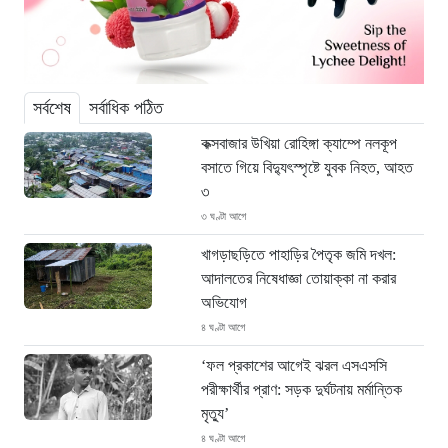
সর্বশেষ
সর্বাধিক পঠিত
কক্সবাজার উখিয়া রোহিঙ্গা ক্যাম্পে নলকূপ
বসাতে গিয়ে বিদ্যুৎস্পৃষ্টে যুবক নিহত, আহত
৩
৩ ঘণ্টা আগে
খাগড়াছড়িতে পাহাড়ির পৈতৃক জমি দখল:
আদালতের নিষেধাজ্ঞা তোয়াক্কা না করার
অভিযোগ
৪ ঘণ্টা আগে
‘ফল প্রকাশের আগেই ঝরল এসএসসি
পরীক্ষার্থীর প্রাণ: সড়ক দুর্ঘটনায় মর্মান্তিক
মৃত্যু’
৪ ঘণ্টা আগে