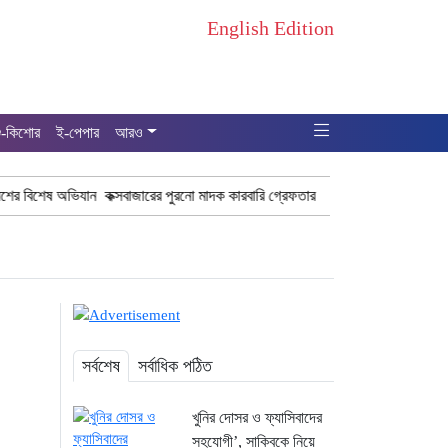
English Edition
ু-কিশোর
ই-পেপার
আরও
িযান কক্সবাজারের পুরনো মাদক কারবারি গ্রেফতার
ঢাকা চট্টগ্রাম মহাসড়ক স্টার 
সর্বশেষ
সর্বাধিক পঠিত
খুনির দোসর ও ফ্যাসিবাদের
সহযোগী’, সাকিবকে নিয়ে