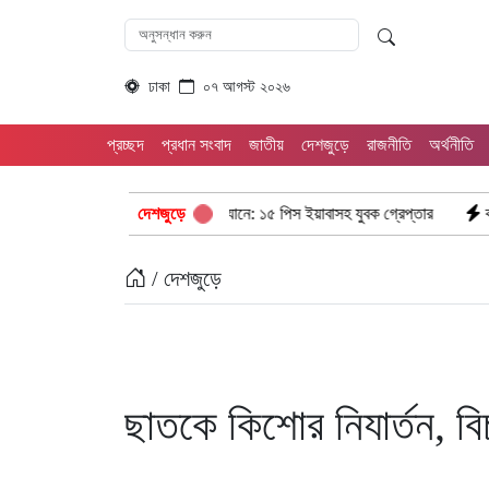
ঢাকা
০৭ আগস্ট ২০২৬
প্রচ্ছদ
প্রধান সংবাদ
জাতীয়
দেশজুড়ে
রাজনীতি
অর্থনীতি
়াছড়ি রামগড় পুলিশের অভিযানে: ১৫ পিস ইয়াবাসহ যুবক গ্রেপ্তার
দেশজুড়ে
কক্সবাজার উখিয
/ দেশজুড়ে
ছাতকে কিশোর নিযার্তন, বি