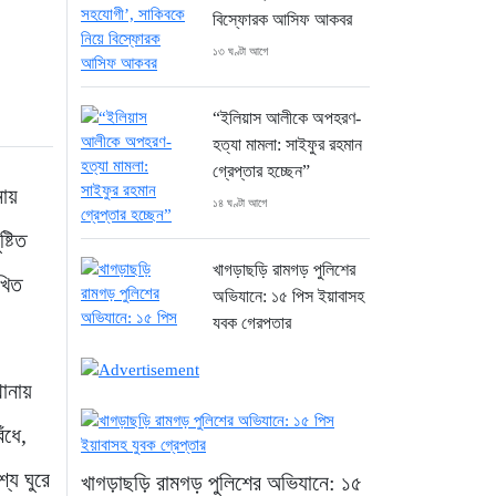
বিস্ফোরক আসিফ আকবর
১৩ ঘণ্টা আগে
“ইলিয়াস আলীকে অপহরণ-
হত্যা মামলা: সাইফুর রহমান
গ্রেপ্তার হচ্ছেন”
নায়
১৪ ঘণ্টা আগে
্টিত
খাগড়াছড়ি রামগড় পুলিশের
খিত
অভিযানে: ১৫ পিস ইয়াবাসহ
যুবক গ্রেপ্তার
১৪ ঘণ্টা আগে
থানায়
কক্সবাজার উখিয়া সীমান্তে
ঁধে,
মাইন বিস্ফোরণে যুবক
গুরুতর আহত
যে ঘুরে
খাগড়াছড়ি রামগড় পুলিশের অভিযানে: ১৫