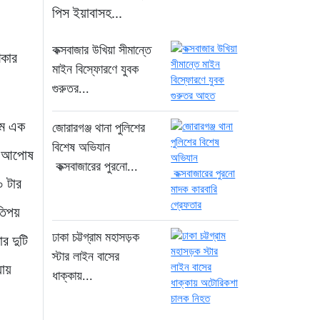
১৪ ঘণ্টা আগে
পিস ইয়াবাসহ...
জোরারগঞ্জ থানা পুলিশের
কক্সবাজার উখিয়া সীমান্তে
িকার
বিশেষ অভিযান কক্সবাজারের
মাইন বিস্ফোরণে যুবক
পুরনো মাদক কারবারি
গুরুতর...
গ্রেফতার
১৪ ঘণ্টা আগে
মে এক
জোরারগঞ্জ থানা পুলিশের
বিশেষ অভিযান
টি আপোষ
ঢাকা চট্টগ্রাম মহাসড়ক স্টার
কক্সবাজারের পুরনো...
লাইন বাসের ধাক্কায়
০ টার
অটোরিকশা চালক নিহত
১৪ ঘণ্টা আগে
তিপয়
ঢাকা চট্টগ্রাম মহাসড়ক
র দুটি
হামে আরও ৬ শিশুর মৃত্যু,
স্টার লাইন বাসের
যায়
নতুন করে আক্রান্ত ৮৫ জন
ধাক্কায়...
১৭ ঘণ্টা আগে