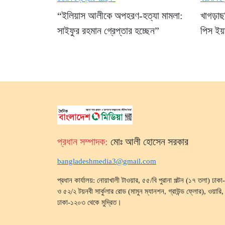
“ইলিয়াস আলীকে অপহরণ-হত্যা মামলা:
খাগড়া
সাইফুর রহমান গ্রেপ্তার হচ্ছেন”
পিস ইয়া
প্রধান সম্পাদক:
মোঃ আলী হোসেন সরকার
bangladeshmedia3@gmail.com
প্রধান কার্যালয়: নোয়াখালী টাওয়ার, ৫৫/বি পুরানা পল্টন (১৭ তলা) ঢা
ও ৫২/২ টয়নবী সার্কুলার রোড (মামুন ম্যানশন, গ্রাউন্ড ফ্লোর), ওয়ারি, ব
ঢাকা-১২০৩ থেকে মুদ্রিত।