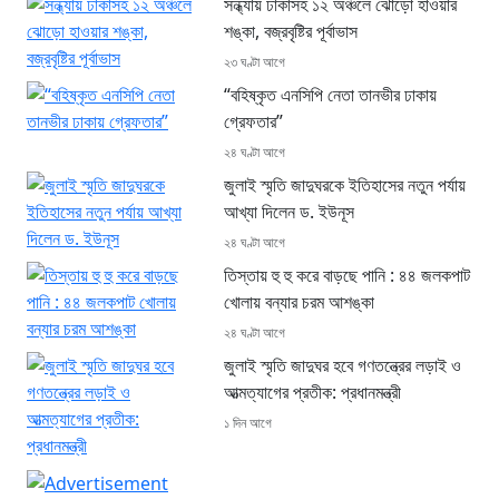
সন্ধ্যায় ঢাকাসহ ১২ অঞ্চলে ঝোড়ো হাওয়ার
শঙ্কা, বজ্রবৃষ্টির পূর্বাভাস
২৩ ঘণ্টা আগে
“বহিষ্কৃত এনসিপি নেতা তানভীর ঢাকায়
গ্রেফতার”
২৪ ঘণ্টা আগে
জুলাই স্মৃতি জাদুঘরকে ইতিহাসের নতুন পর্যায়
আখ্যা দিলেন ড. ইউনূস
২৪ ঘণ্টা আগে
তিস্তায় হু হু করে বাড়ছে পানি : ৪৪ জলকপাট
খোলায় বন্যার চরম আশঙ্কা
২৪ ঘণ্টা আগে
জুলাই স্মৃতি জাদুঘর হবে গণতন্ত্রের লড়াই ও
আত্মত্যাগের প্রতীক: প্রধানমন্ত্রী
১ দিন আগে