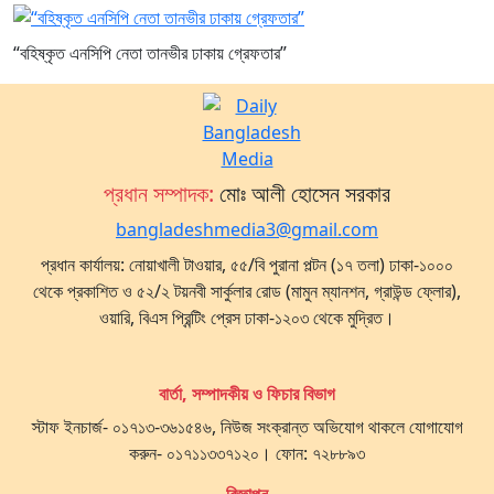
“বহিষ্কৃত এনসিপি নেতা তানভীর ঢাকায় গ্রেফতার”
প্রধান সম্পাদক:
মোঃ আলী হোসেন সরকার
bangladeshmedia3@gmail.com
প্রধান কার্যালয়: নোয়াখালী টাওয়ার, ৫৫/বি পুরানা পল্টন (১৭ তলা) ঢাকা-১০০০
থেকে প্রকাশিত ও ৫২/২ টয়নবী সার্কুলার রোড (মামুন ম্যানশন, গ্রাউন্ড ফ্লোর),
ওয়ারি, বিএস প্রিন্টিং প্রেস ঢাকা-১২০৩ থেকে মুদ্রিত।
বার্তা, সম্পাদকীয় ও ফিচার বিভাগ
স্টাফ ইনচার্জ- ০১৭১৩-৩৬১৫৪৬, নিউজ সংক্রান্ত অভিযোগ থাকলে যোগাযোগ
করুন- ০১৭১১৩৩৭১২০। ফোন: ৭২৮৮৯৩