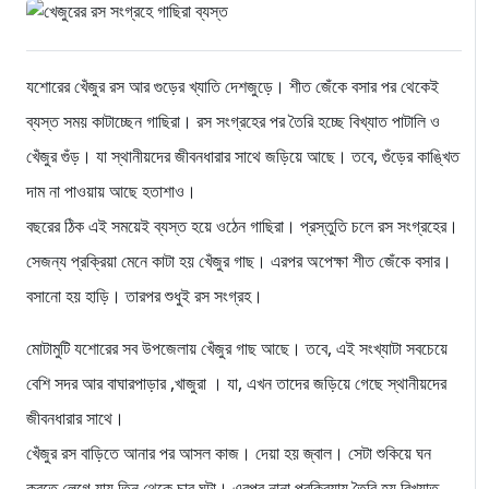
যশোরের খেঁজুর রস আর গুড়ের খ্যাতি দেশজুড়ে। শীত জেঁকে বসার পর থেকেই
ব্যস্ত সময় কাটাচ্ছেন গাছিরা। রস সংগ্রহের পর তৈরি হচ্ছে বিখ্যাত পাটালি ও
খেঁজুর গুঁড়। যা স্থানীয়দের জীবনধারার সাথে জড়িয়ে আছে। তবে, গুঁড়ের কাঙ্খিত
দাম না পাওয়ায় আছে হতাশাও।
বছরের ঠিক এই সময়েই ব্যস্ত হয়ে ওঠেন গাছিরা। প্রস্তুতি চলে রস সংগ্রহের।
সেজন্য প্রক্রিয়া মেনে কাটা হয় খেঁজুর গাছ। এরপর অপেক্ষা শীত জেঁকে বসার।
বসানো হয় হাড়ি। তারপর শুধুই রস সংগ্রহ।
মোটামুটি যশোরের সব উপজেলায় খেঁজুর গাছ আছে। তবে, এই সংখ্যাটা সবচেয়ে
বেশি সদর আর বাঘারপাড়ার ,খাজুরা । যা, এখন তাদের জড়িয়ে গেছে স্থানীয়দের
জীবনধারার সাথে।
খেঁজুর রস বাড়িতে আনার পর আসল কাজ। দেয়া হয় জ্বাল। সেটা শুকিয়ে ঘন
করতে লেগে যায় তিন থেকে চার ঘন্টা। এরপর নানা প্রক্রিয়ায় তৈরি হয় বিখ্যাত