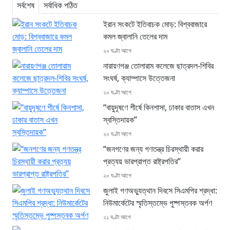
সর্বশেষ
সর্বাধিক পঠিত
ইরান সংকটে ইতিবাচক মোড়: বিশ্ববাজারে
কমল জ্বালানি তেলের দাম
২০ ঘণ্টা আগে
নারায়ণগঞ্জ তোলারাম কলেজে ছাত্রদল-শিবির
সংঘর্ষ, ক্যাম্পাসে উত্তেজনা
২০ ঘণ্টা আগে
“বায়ুদূষণে শীর্ষে কিনশাসা, ঢাকার বাতাস এখন
স্বস্তিদায়ক”
২০ ঘণ্টা আগে
“জনগণের জন্য গণতন্ত্র চিরস্থায়ী করার
প্রত্যয় ভারপ্রাপ্ত রাষ্ট্রপতির”
২০ ঘণ্টা আগে
জুলাই গণঅভ্যুত্থান দিবসে সিএমপির শ্রদ্ধা:
নিউমার্কেটের স্মৃতিস্তম্ভে পুষ্পস্তবক অর্পণ
২১ ঘণ্টা আগে