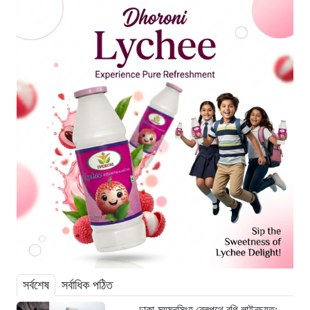
সর্বশেষ
সর্বাধিক পঠিত
ঢাকা-ময়মনসিংহ রেলপথে বগি লাইনচ্যুত: