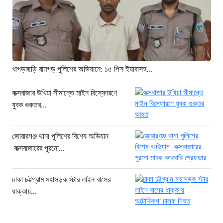
৮টি তাজা প্রাণ, হাসপাতালে ২৫
৫ ঘণ্টা আগে
সিলিন্ডার লিকেজে ভয়াবহ অগ্নিকাণ্ড: দগ্ধ ৩
জনের অবস্থা আশঙ্কাজনক
৫ ঘণ্টা আগে
খাগড়াছড়ি রামগড় পুলিশের অভিযানে: ১৫ পিস ইয়াবাসহ...
খুনির দোসর ও ফ্যাসিবাদের সহযোগী’,
সাকিবকে নিয়ে বিস্ফোরক আসিফ আকবর
কক্সবাজার উখিয়া সীমান্তে মাইন বিস্ফোরণে
যুবক গুরুতর...
১ দিন আগে
“ইলিয়াস আলীকে অপহরণ-হত্যা মামলা:
সাইফুর রহমান গ্রেপ্তার হচ্ছেন”
জোরারগঞ্জ থানা পুলিশের বিশেষ অভিযান
কক্সবাজারের পুরনো...
১ দিন আগে
খাগড়াছড়ি রামগড় পুলিশের অভিযানে: ১৫
পিস ইয়াবাসহ যুবক গ্রেপ্তার
ঢাকা চট্টগ্রাম মহাসড়ক স্টার লাইন বাসের
ধাক্কায়...
১ দিন আগে