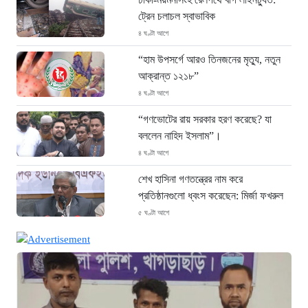
ট্রেন চলাচল স্বাভাবিক
৪ ঘণ্টা আগে
“হাম উপসর্গে আরও তিনজনের মৃত্যু, নতুন
আক্রান্ত ১২১৮”
৪ ঘণ্টা আগে
“গণভোটের রায় সরকার হরণ করেছে? যা
বললেন নাহিদ ইসলাম”।
৪ ঘণ্টা আগে
শেখ হাসিনা গণতন্ত্রের নাম করে
প্রতিষ্ঠানগুলো ধ্বংস করেছেন: মির্জা ফখরুল
৫ ঘণ্টা আগে
থাইল্যান্ডে ভয়াবহ বন্দুক হামলা: দাদা-দাদিসহ
স্কুলে আরও ৭ জনকে হত্যা
৫ ঘণ্টা আগে
সিলেটে দুই বাসের ভয়াবহ সংঘর্ষ: ঝরে গেল