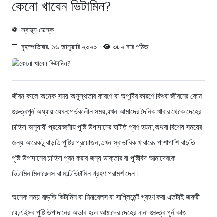
কেনো খাবেন ভিটামিন?
স্বাস্থ্য ডেস্ক
বৃহস্পতিবার, ১৬ জানুয়ারি ২০২০
৩৮২ বার পঠিত
জীবন কালে অনেক সময় অসুস্থতার কারণে বা অপুষ্টির কারণে কিংবা জীবনের কোন
গুরুত্বপূর্ন অধ্যায় যেমন:গর্ভকালীন সময়,যখন আমাদের দৈনিক খাবার থেকে দেহের
চাহিদা অনুযায়ী প্রয়োজনীয় পুষ্টি উপাদানের ঘাটতি পূরণ হয়না,অথবা বিশেষ সময়ের
জন্য আরেকটু বাড়তি পুষ্টির প্রয়োজন,তখন স্বাভাবিক খাবারের পাশাপাশি বাড়তি
পুষ্টি উপাদানের চাহিদা পূরন করার জন্য ডাক্তার বা পুষ্টিবিদ আমাদেরকে
ভিটামিন,মিনারেলস বা মাল্টিভিটামিন গ্রহণ পরামর্শ দেন।
অনেক সময় বাড়তি ভিটামিন বা মিনারেলস বা সাপ্লিমেন্ট গ্রহণ করা এতটাই জরুরী
যে,এইসব পুষ্টি উপাদানের অভাব হলে আমাদের দেহের নানা গুরুত্ব পূর্ন কাজ