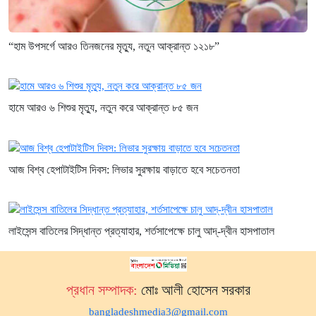
“হাম উপসর্গে আরও তিনজনের মৃত্যু, নতুন আক্রান্ত ১২১৮”
হামে আরও ৬ শিশুর মৃত্যু, নতুন করে আক্রান্ত ৮৫ জন
আজ বিশ্ব হেপাটাইটিস দিবস: লিভার সুরক্ষায় বাড়াতে হবে সচেতনতা
লাইসেন্স বাতিলের সিদ্ধান্ত প্রত্যাহার, শর্তসাপেক্ষে চালু আদ্-দ্বীন হাসপাতাল
প্রধান সম্পাদক:
মোঃ আলী হোসেন সরকার
bangladeshmedia3@gmail.com