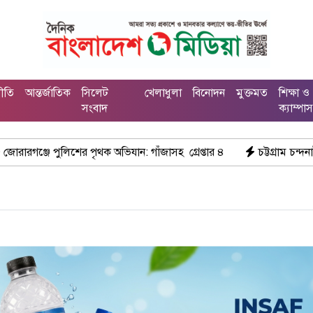
নীতি
আন্তর্জাতিক
সিলেট
খেলাধুলা
বিনোদন
মুক্তমত
শিক্ষা ও
সংবাদ
ক্যাম্পা
 পৃথক অভিযান: গাঁজাসহ গ্রেপ্তার ৪
চট্টগ্রাম চন্দনাইশে মহাসড়ক সংলগ