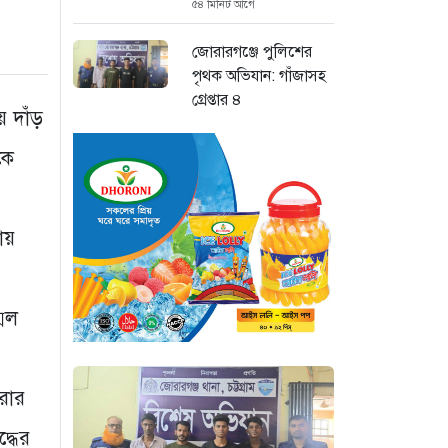
৫৪ মিনিট আগে
জোরারগঞ্জে পুলিশের
পৃথক অভিযান: গাঁজাসহ
গ্রেপ্তার ৪
য় দাঁড়
২ ঘণ্টা আগে
কে
চট্টগ্রাম চন্দনাইশে
মহাসড়ক সংলগ্ন বাজারে
ভয়াবহ আগুন
ায়
৩ ঘণ্টা আগে
“হাসিনার অনুমতিতেই
মেল
ইন্টারনেট বন্ধের
পরিকল্পনা বাস্তবায়ন
করেন কাদের”
করার
৩ ঘণ্টা আগে
্ধের
“চাঁদপুরে ঝটিকা সফরে