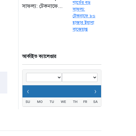
সাফল্য: টেকনাফে...
৫ ঘণ্টা আগে
কক্সবাজারের মাতারবাড়ি
বিদ্যুৎ প্রকল্প পরিদর্শনে
পৌঁছেছেন প্রধানমন্ত্রী
৫ ঘণ্টা আগে
আর্কাইভ ক্যালেণ্ডার
‹
›
SU
MO
TU
WE
TH
FR
SA