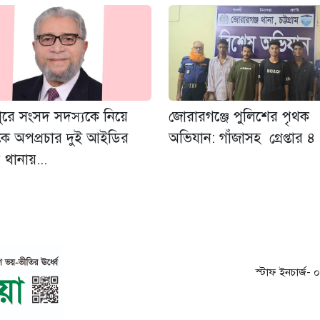
ুরে সংসদ সদস্যকে নিয়ে
জোরারগঞ্জে পুলিশের পৃথক
কে অপপ্রচার দুই আইডির
অভিযান: গাঁজাসহ গ্রেপ্তার ৪
ে থানায়...
স্টাফ ইনচার্জ