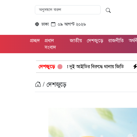
ঢাকা
০৯ আগস্ট ২০২৬
প্রচ্ছদ
প্রধান
জাতীয়
দেশজুড়ে
রাজনীতি
অর্থ
সংবাদ
সবুকে অপপ্রচার দুই আইডির বিরুদ্ধে থানায় জিডি
দেশজুড়ে
জোরারগঞ্জে পুলিশের
/ দেশজুড়ে