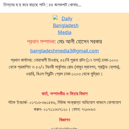
তিস্তায় হু হু করে বাড়ছে পানি : ৪৪ জলকপাট খোলায়...
প্রধান সম্পাদক:
মোঃ আলী হোসেন সরকার
bangladeshmedia3@gmail.com
প্রধান কার্যালয়: নোয়াখালী টাওয়ার, ৫৫/বি পুরানা পল্টন (১৭ তলা) ঢাকা-১০০০
থেকে প্রকাশিত ও ৫২/২ টয়নবী সার্কুলার রোড (মামুন ম্যানশন, গ্রাউন্ড ফ্লোর),
ওয়ারি, বিএস প্রিন্টিং প্রেস ঢাকা-১২০৩ থেকে মুদ্রিত।
বার্তা, সম্পাদকীয় ও ফিচার বিভাগ
স্টাফ ইনচার্জ- ০১৭১৩-৩৬১৫৪৬, নিউজ সংক্রান্ত অভিযোগ থাকলে যোগাযোগ
করুন- ০১৭১১৩৩৭১২০। ফোন: ৭২৮৮৯৩
বিজ্ঞাপন
০১৭১৩-৩৭৯০৫৮,