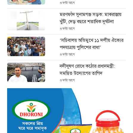
৩ ঘণ্টা আগে
মরণফাঁদ সুনামগঞ্জ সড়ক: মাঝরাস্তায়
খুঁটি, দেড় বছরে শতাধিক দুর্ঘটনা
৩ ঘণ্টা আগে
‘সচিবালয় অভিমুখে ১১ দলীয় ঐক্যের
পদযাত্রায় পুলিশের বাধা’
৩ ঘণ্টা আগে
নদীদূষণ রোধে কঠোর প্রধানমন্ত্রী:
সমন্বিত উদ্যোগের তাগিদ
৩ ঘণ্টা আগে
দেশ ছাড়ার পর হাসিনা পরিবারের
সদস্যরা এখন কোথায়?
৪ ঘণ্টা আগে
ইরান সংকটে ইতিবাচক মোড়:
বিশ্ববাজারে কমল জ্বালানি তেলের দাম
১ দিন আগে