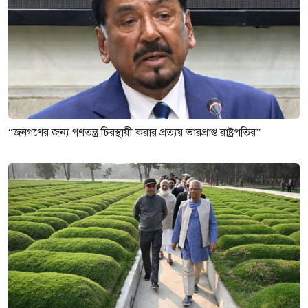
“জনগণের জন্য গণতন্ত্র চিরস্থায়ী করার প্রত্যয় ভারপ্রাপ্ত রাষ্ট্রপতির”