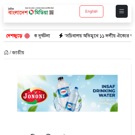
English
িক দুর্ঘটনা
দেশজুড়ে
‘সচিবালয় অভিমুখে ১১ দলীয় ঐক্যের পদযাত্রায় পুলিশের ব
/ জাতীয়