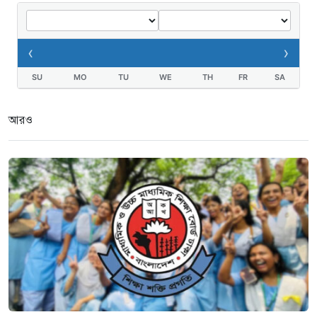
‹
›
SU
MO
TU
WE
TH
FR
SA
আরও