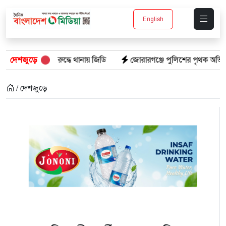
English
ুদ্ধে থানায় জিডি
দেশজুড়ে
জোরারগঞ্জে পুলিশের পৃথক অভিযান: গাঁজাসহ গ্রেপ্ত
/ দেশজুড়ে