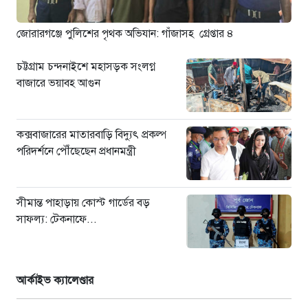
পরিদর্শনে পৌঁছেছেন প্রধানমন্ত্রী
১১ ঘণ্টা আগে
জোরারগঞ্জে পুলিশের পৃথক অভিযান: গাঁজাসহ গ্রেপ্তার ৪
চট্টগ্রাম চন্দনাইশে মহাসড়ক সংলগ্ন
বাজারে ভয়াবহ আগুন
কক্সবাজারের মাতারবাড়ি বিদ্যুৎ প্রকল্প
পরিদর্শনে পৌঁছেছেন প্রধানমন্ত্রী
সীমান্ত পাহাড়ায় কোস্ট গার্ডের বড়
সাফল্য: টেকনাফে...
আর্কাইভ ক্যালেণ্ডার