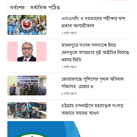
সর্বশেষ
সর্বাধিক পঠিত
এসএসসি ও সমমানের পরীক্ষার ফল
প্রকাশ আগামীকাল
৭ ঘণ্টা আগে
মাধবপুরে সংসদ সদস্যকে নিয়ে
ফেসবুকে অপপ্রচার দুই আইডির বিরুদ্ধে
থানায় জিডি
৭ ঘণ্টা আগে
জোরারগঞ্জে পুলিশের পৃথক অভিযান:
গাঁজাসহ গ্রেপ্তার ৪
৯ ঘণ্টা আগে
চট্টগ্রাম চন্দনাইশে মহাসড়ক সংলগ্ন
বাজারে ভয়াবহ আগুন
৯ ঘণ্টা আগে
“হাসিনার অনুমতিতেই ইন্টারনেট বন্ধের