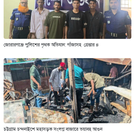
জোরারগঞ্জে পুলিশের পৃথক অভিযান: গাঁজাসহ গ্রেপ্তার ৪
চট্টগ্রাম চন্দনাইশে মহাসড়ক সংলগ্ন বাজারে ভয়াবহ আগুন