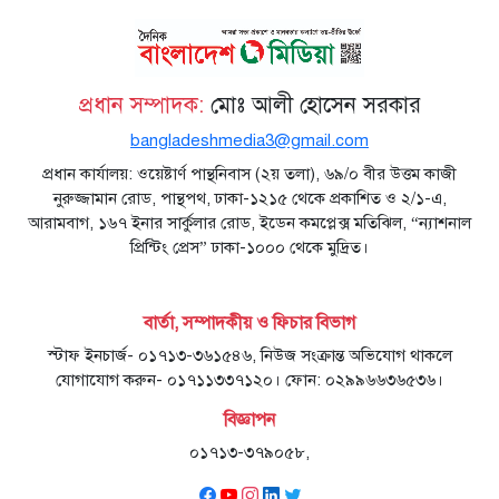
প্রধান সম্পাদক:
মোঃ আলী হোসেন সরকার
bangladeshmedia3@gmail.com
প্রধান কার্যালয়: ওয়েষ্টার্ণ পান্থনিবাস (২য় তলা), ৬৯/০ বীর উত্তম কাজী
নুরুজ্জামান রোড, পান্থপথ, ঢাকা-১২১৫ থেকে প্রকাশিত ও ২/১-এ,
আরামবাগ, ১৬৭ ইনার সার্কুলার রোড, ইডেন কমপ্লেক্স মতিঝিল, “ন্যাশনাল
প্রিন্টিং প্রেস” ঢাকা-১০০০ থেকে মুদ্রিত।
বার্তা, সম্পাদকীয় ও ফিচার বিভাগ
স্টাফ ইনচার্জ- ০১৭১৩-৩৬১৫৪৬, নিউজ সংক্রান্ত অভিযোগ থাকলে
যোগাযোগ করুন- ০১৭১১৩৩৭১২০। ফোন: ০২৯৯৬৬৩৬৫৩৬।
বিজ্ঞাপন
০১৭১৩-৩৭৯০৫৮,