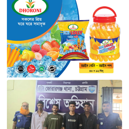
পরিকল্পনা বাস্তবায়ন করেন কাদের”
৯ ঘণ্টা আগে
“চাঁদপুরে ঝটিকা সফরে স্বাস্থ্যমন্ত্রী,
সিভিল সার্জনকে বদলির নির্দেশ”
১০ ঘণ্টা আগে
“রাষ্ট্রপতি পদ: ইসি থেকে বিএনপির দুটি
মনোনয়নপত্র সংগ্রহ”
১০ ঘণ্টা আগে
যুক্তরাষ্ট্রের সামনে ইরানের ৬ শর্ত:
তবেই খুলবে হরমুজ প্রণালি
১১ ঘণ্টা আগে
মহাস্থানগড়ে নির্মাণে স্থিতাবস্থা বজায়
রাখার নির্দেশ, আপিলের অনুমতি পেল
সরকার
১১ ঘণ্টা আগে
কক্সবাজারের মাতারবাড়ি বিদ্যুৎ প্রকল্প