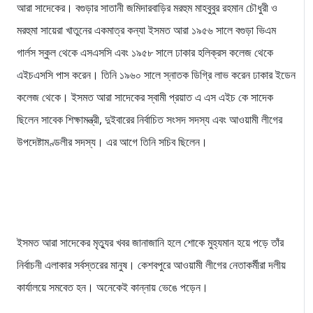
আরা সাদেকের। বগুড়ার সাতানী জমিদারবাড়ির মরহুম মাহবুবুর রহমান চৌধুরী ও
মরহুমা সায়েরা খাতুনের একমাত্র কন্যা ইসমত আরা ১৯৫৬ সালে বগুড়া ভিএম
গার্লস স্কুল থেকে এসএসসি এবং ১৯৫৮ সালে ঢাকার হলিক্রস কলেজ থেকে
এইচএসসি পাস করেন। তিনি ১৯৬০ সালে স্নাতক ডিগ্রি লাভ করেন ঢাকার ইডেন
কলেজ থেকে। ইসমত আরা সাদেকের স্বামী প্রয়াত এ এস এইচ কে সাদেক
ছিলেন সাবেক শিক্ষামন্ত্রী, দুইবারের নির্বাচিত সংসদ সদস্য এবং আওয়ামী লীগের
উপদেষ্টামণ্ডলীর সদস্য। এর আগে তিনি সচিব ছিলেন।
ইসমত আরা সাদেকের মৃত্যুর খবর জানাজানি হলে শোকে মুহ্যমান হয়ে পড়ে তাঁর
নির্বাচনী এলাকার সর্বস্তরের মানুষ। কেশবপুরে আওয়ামী লীগের নেতাকর্মীরা দলীয়
কার্যালয়ে সমবেত হন। অনেকেই কান্নায় ভেঙে পড়েন।