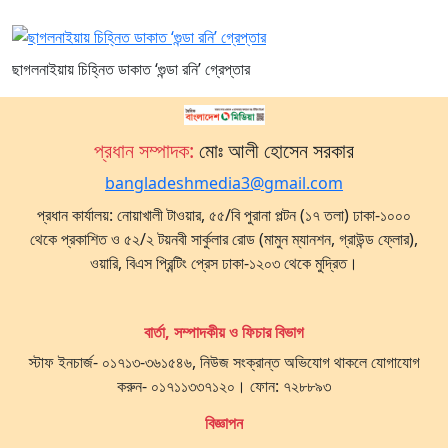
ছাগলনাইয়ায় চিহ্নিত ডাকাত ‘গুন্ডা রনি’ গ্রেপ্তার
প্রধান সম্পাদক:
মোঃ আলী হোসেন সরকার
bangladeshmedia3@gmail.com
প্রধান কার্যালয়: নোয়াখালী টাওয়ার, ৫৫/বি পুরানা পল্টন (১৭ তলা) ঢাকা-১০০০
থেকে প্রকাশিত ও ৫২/২ টয়নবী সার্কুলার রোড (মামুন ম্যানশন, গ্রাউন্ড ফ্লোর),
ওয়ারি, বিএস প্রিন্টিং প্রেস ঢাকা-১২০৩ থেকে মুদ্রিত।
বার্তা, সম্পাদকীয় ও ফিচার বিভাগ
স্টাফ ইনচার্জ- ০১৭১৩-৩৬১৫৪৬, নিউজ সংক্রান্ত অভিযোগ থাকলে যোগাযোগ
করুন- ০১৭১১৩৩৭১২০। ফোন: ৭২৮৮৯৩
বিজ্ঞাপন