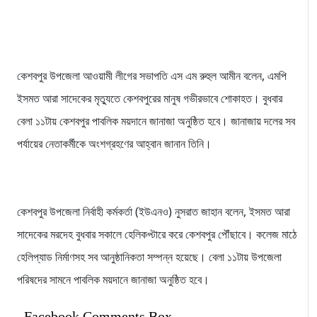
কেশবপুর উপজেলা আওয়ামী লীগের সভাপতি এস এম রুহুল আমীন বলেন, এমপি
ইসমত আরা সাদেকের মৃত্যুতে কেশবপুরের মানুষ গভীরভাবে শোকাহত। বুধবার
বেলা ১১টায় কেশবপুর পাবলিক ময়দানে জানাজা অনুষ্ঠিত হবে। জানাজায় দলের সব
পর্যায়ের নেতাকর্মীকে অংশগ্রহণের আহ্বান জানান তিনি।
কেশবপুর উপজেলা নির্বাহী কর্মকর্তা (ইউএনও) নুসরাত জাহান বলেন, ইসমত আরা
সাদেকের মরদেহ বুধবার সকালে হেলিকপ্টারে করে কেশবপুর পৌঁছাবে। কলেজ মাঠে
হেলিপ্যাড নির্মাণসহ সব আনুষ্ঠানিকতা সম্পন্ন হয়েছে। বেলা ১১টায় উপজেলা
পরিষদের সামনে পাবলিক ময়দানে জানাজা অনুষ্ঠিত হবে।
Facebook Comments Box