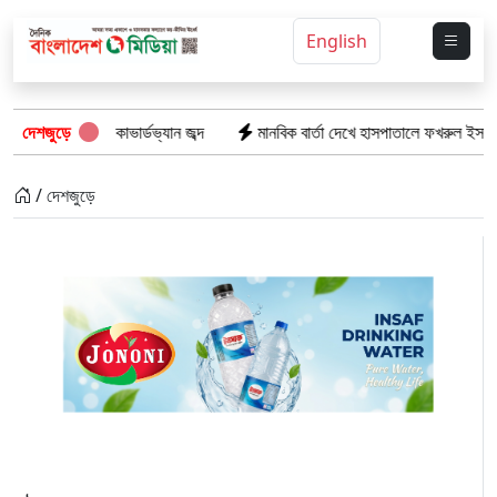
English
হ দুই কাভার্ডভ্যান জব্দ
দেশজুড়ে
মানবিক বার্তা দেখে হাসপাতালে ফখরুল ইসলাম খান সিআই
/ দেশজুড়ে