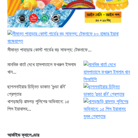
সীমান্ত পাহাড়ায় কোস্ট গার্ডের বড় সাফল্য: টেকনাফে...
মানবিক বার্তা দেখে হাসপাতালে ফখরুল ইসলাম
খান...
ছাগলনাইয়ায় চিহ্নিত ডাকাত ‘গুন্ডা রনি’
গ্রেপ্তার
খাগড়াছড়ি রামগড় পুলিশের অভিযানে: ১৫
পিস ইয়াবাসহ...
আর্কাইভ ক্যালেণ্ডার