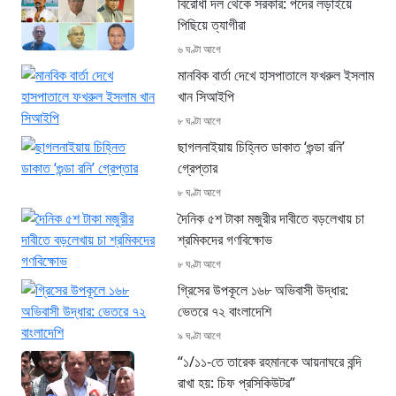
বিরোধী দল থেকে সরকার: পদের লড়াইয়ে
পিছিয়ে ত্যাগীরা
৬ ঘণ্টা আগে
মানবিক বার্তা দেখে হাসপাতালে ফখরুল ইসলাম
খান সিআইপি
৮ ঘণ্টা আগে
ছাগলনাইয়ায় চিহ্নিত ডাকাত ‘গুন্ডা রনি’
গ্রেপ্তার
৮ ঘণ্টা আগে
দৈনিক ৫শ টাকা মজুরীর দাবীতে বড়লেখায় চা
শ্রমিকদের গণবিক্ষোভ
৮ ঘণ্টা আগে
গ্রিসের উপকূলে ১৬৮ অভিবাসী উদ্ধার:
ভেতরে ৭২ বাংলাদেশি
৯ ঘণ্টা আগে
“১/১১-তে তারেক রহমানকে আয়নাঘরে বন্দি
রাখা হয়: চিফ প্রসিকিউটর”