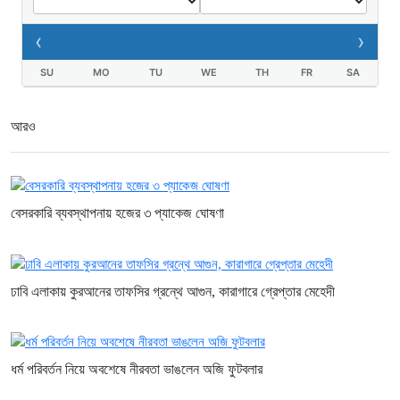
পিস ইয়াবাসহ যুবক গ্রেপ্তার
২ দিন আগে
‹
›
SU
MO
TU
WE
TH
FR
SA
আরও
বেসরকারি ব্যবস্থাপনায় হজের ৩ প্যাকেজ ঘোষণা
ঢাবি এলাকায় কুরআনের তাফসির গ্রন্থে আগুন, কারাগারে গ্রেপ্তার মেহেদী
ধর্ম পরিবর্তন নিয়ে অবশেষে নীরবতা ভাঙলেন অজি ফুটবলার