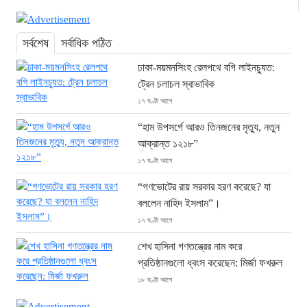
সর্বশেষ
সর্বাধিক পঠিত
ঢাকা-ময়মনসিংহ রেলপথে বগি লাইনচ্যুত:
ট্রেন চলাচল স্বাভাবিক
১৭ ঘণ্টা আগে
“হাম উপসর্গে আরও তিনজনের মৃত্যু, নতুন
আক্রান্ত ১২১৮”
১৭ ঘণ্টা আগে
“গণভোটের রায় সরকার হরণ করেছে? যা
বললেন নাহিদ ইসলাম”।
১৭ ঘণ্টা আগে
শেখ হাসিনা গণতন্ত্রের নাম করে
প্রতিষ্ঠানগুলো ধ্বংস করেছেন: মির্জা ফখরুল
১৮ ঘণ্টা আগে
থাইল্যান্ডে ভয়াবহ বন্দুক হামলা: দাদা-দাদিসহ