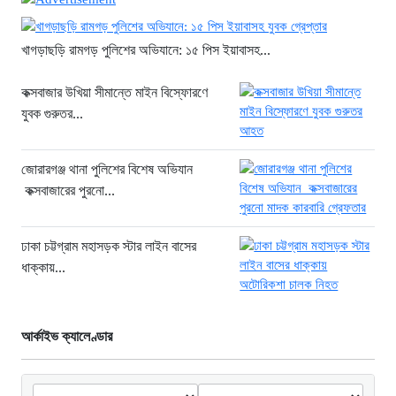
স্কুলে আরও ৭ জনকে হত্যা
১৮ ঘণ্টা আগে
খাগড়াছড়ি রামগড় পুলিশের অভিযানে: ১৫ পিস ইয়াবাসহ...
সিলেটে দুই বাসের ভয়াবহ সংঘর্ষ: ঝরে গেল
কক্সবাজার উখিয়া সীমান্তে মাইন বিস্ফোরণে
৮টি তাজা প্রাণ, হাসপাতালে ২৫
যুবক গুরুতর...
১৮ ঘণ্টা আগে
সিলিন্ডার লিকেজে ভয়াবহ অগ্নিকাণ্ড: দগ্ধ ৩
জোরারগঞ্জ থানা পুলিশের বিশেষ অভিযান
জনের অবস্থা আশঙ্কাজনক
কক্সবাজারের পুরনো...
১৯ ঘণ্টা আগে
খুনির দোসর ও ফ্যাসিবাদের সহযোগী’,
ঢাকা চট্টগ্রাম মহাসড়ক স্টার লাইন বাসের
সাকিবকে নিয়ে বিস্ফোরক আসিফ আকবর
ধাক্কায়...
২ দিন আগে
“ইলিয়াস আলীকে অপহরণ-হত্যা মামলা:
সাইফুর রহমান গ্রেপ্তার হচ্ছেন”
আর্কাইভ ক্যালেণ্ডার
২ দিন আগে
খাগড়াছড়ি রামগড় পুলিশের অভিযানে: ১৫