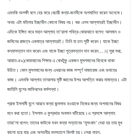
এমনকি অলক্ষী বলে হেয় করে বেচারী কন্যা-জননীকে অপমানিত করেন অনেকে।
অথচ এটা মহিলার ইচ্ছাধীন কোনো বিষয় নয়। বরং এসব আল্লাহরই ইচ্ছাধীন।
এদিকে ইঙ্গিত করে মহান আল্লাহ তা’য়ালা পবিত্র কোরআনে বলেন: আসমান ও
জমিনের রাজত্ব একমাত্র আল্লাহরই। তিনি যা চান সৃষ্টি করেন। যাকে ইচ্ছা
কন্যাসন্তান দান করেন এবং যাকে ইচ্ছা পুত্রসন্তান দান করেন…।( সুরা শুরা,
আয়াত-৪৯)কোরআনের শিক্ষার এ বোধটুকু একজন মুসলমানের বিবেকে থাকা
উচিত। কোন মুসলমানের জন্য এধরনের কাজ সম্পূর্ণ নাজায়েজ এবং গুনাহের
কাজ। এমনকি আল্লাহ তাআলার সৃষ্টি জ্ঞানের উপর আপত্তি করার নামান্তর। এটা
জাহিলি যুগের কাফিরদের কর্মপন্থা।
প্রাক ইসলামী যুগে আরবে কন্যা জন্মলাভ হওয়াকে নিজের জন্য অপমানের বিষয়
মনে করা হতো। ইসলাম এ কুপ্রথার অবসান ঘটিয়েছে।এ প্রসঙ্গে আল্লাহ
তায়া’লা বলেন: তাদের কাউকে যখন কন্যা সন্তানের ‘সুসংবাদ’ দেয়া হয় তার মুখ
কালো হয়ে যায় এবং অসহনীয় মনস্তাপে ক্লিষ্ট হয়। (সূরা নাহল,