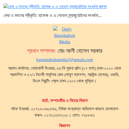
মেধা ও মননের স্বীকৃতি: হাফেজ ও এ লেভেল গ্র্যাজুয়েটদের সংবর্ধনা...
প্রধান সম্পাদক:
মোঃ আলী হোসেন সরকার
bangladeshmedia3@gmail.com
প্রধান কার্যালয়: নোয়াখালী টাওয়ার, ৫৫/বি পুরানা পল্টন (১৭ তলা) ঢাকা-১০০০ থেকে
প্রকাশিত ও ৫২/২ টয়নবী সার্কুলার রোড (মামুন ম্যানশন, গ্রাউন্ড ফ্লোর), ওয়ারি,
বিএস প্রিন্টিং প্রেস ঢাকা-১২০৩ থেকে মুদ্রিত।
বার্তা, সম্পাদকীয় ও ফিচার বিভাগ
স্টাফ ইনচার্জ- ০১৭১৩-৩৬১৫৪৬, নিউজ সংক্রান্ত অভিযোগ থাকলে যোগাযোগ
করুন- ০১৭১১৩৩৭১২০। ফোন: ৭২৮৮৯৩
বিজ্ঞাপন