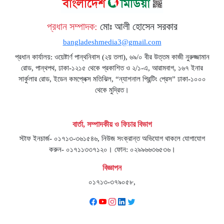
প্রধান সম্পাদক:
মোঃ আলী হোসেন সরকার
bangladeshmedia3@gmail.com
প্রধান কার্যালয়: ওয়েষ্টার্ণ পান্থনিবাস (২য় তলা), ৬৯/০ বীর উত্তম কাজী নুরুজ্জামান
রোড, পান্থপথ, ঢাকা-১২১৫ থেকে প্রকাশিত ও ২/১-এ, আরামবাগ, ১৬৭ ইনার
সার্কুলার রোড, ইডেন কমপ্লেক্স মতিঝিল, “ন্যাশনাল প্রিন্টিং প্রেস” ঢাকা-১০০০
থেকে মুদ্রিত।
বার্তা, সম্পাদকীয় ও ফিচার বিভাগ
স্টাফ ইনচার্জ- ০১৭১৩-৩৬১৫৪৬, নিউজ সংক্রান্ত অভিযোগ থাকলে যোগাযোগ
করুন- ০১৭১১৩৩৭১২০। ফোন: ০২৯৯৬৬৩৬৫৩৬।
বিজ্ঞাপন
০১৭১৩-৩৭৯০৫৮,