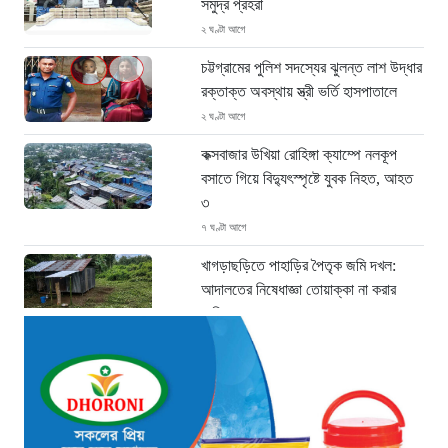
সমুদ্র প্রহরা
২ ঘণ্টা আগে
চট্টগ্রামের পুলিশ সদস্যের ঝুলন্ত লাশ উদ্ধার
রক্তাক্ত অবস্থায় স্ত্রী ভর্তি হাসপাতালে
২ ঘণ্টা আগে
কক্সবাজার উখিয়া রোহিঙ্গা ক্যাম্পে নলকূপ
বসাতে গিয়ে বিদ্যুৎস্পৃষ্টে যুবক নিহত, আহত
৩
৭ ঘণ্টা আগে
খাগড়াছড়িতে পাহাড়ির পৈতৃক জমি দখল:
আদালতের নিষেধাজ্ঞা তোয়াক্কা না করার
অভিযোগ
৮ ঘণ্টা আগে
‘ফল প্রকাশের আগেই ঝরল এসএসসি
পরীক্ষার্থীর প্রাণ: সড়ক দুর্ঘটনায় মর্মান্তিক
মৃত্যু’