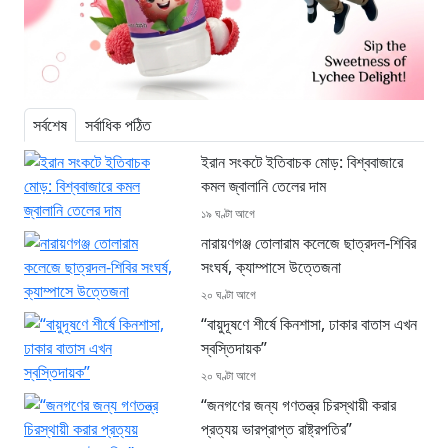
সর্বশেষ
সর্বাধিক পঠিত
ইরান সংকটে ইতিবাচক মোড়: বিশ্ববাজারে
কমল জ্বালানি তেলের দাম
১৯ ঘণ্টা আগে
নারায়ণগঞ্জ তোলারাম কলেজে ছাত্রদল-শিবির
সংঘর্ষ, ক্যাম্পাসে উত্তেজনা
২০ ঘণ্টা আগে
“বায়ুদূষণে শীর্ষে কিনশাসা, ঢাকার বাতাস এখন
স্বস্তিদায়ক”
২০ ঘণ্টা আগে
“জনগণের জন্য গণতন্ত্র চিরস্থায়ী করার
প্রত্যয় ভারপ্রাপ্ত রাষ্ট্রপতির”