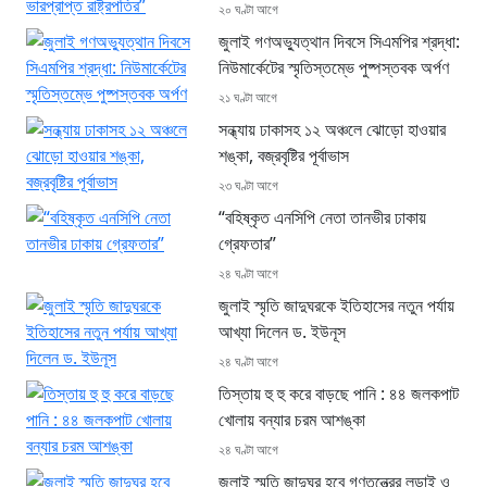
২০ ঘণ্টা আগে
জুলাই গণঅভ্যুত্থান দিবসে সিএমপির শ্রদ্ধা:
নিউমার্কেটের স্মৃতিস্তম্ভে পুষ্পস্তবক অর্পণ
২১ ঘণ্টা আগে
সন্ধ্যায় ঢাকাসহ ১২ অঞ্চলে ঝোড়ো হাওয়ার
শঙ্কা, বজ্রবৃষ্টির পূর্বাভাস
২৩ ঘণ্টা আগে
“বহিষ্কৃত এনসিপি নেতা তানভীর ঢাকায়
গ্রেফতার”
২৪ ঘণ্টা আগে
জুলাই স্মৃতি জাদুঘরকে ইতিহাসের নতুন পর্যায়
আখ্যা দিলেন ড. ইউনূস
২৪ ঘণ্টা আগে
তিস্তায় হু হু করে বাড়ছে পানি : ৪৪ জলকপাট
খোলায় বন্যার চরম আশঙ্কা
২৪ ঘণ্টা আগে
জুলাই স্মৃতি জাদুঘর হবে গণতন্ত্রের লড়াই ও