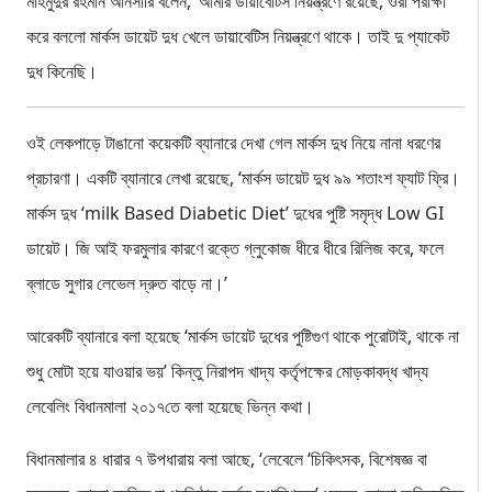
মাহমুদুর রহমান আনসারি বলেন, ‘আমার ডায়াবেটিস নিয়ন্ত্রণে রয়েছে, ওরা পরীক্ষা
করে বললো মার্কস ডায়েট দুধ খেলে ডায়াবেটিস নিয়ন্ত্রণে থাকে। তাই দু প্যাকেট
দুধ কিনেছি।
ওই লেকপাড়ে টাঙানো কয়েকটি ব্যানারে দেখা গেল মার্কস দুধ নিয়ে নানা ধরণের
প্রচারণা। একটি ব্যানারে লেখা রয়েছে, ‘মার্কস ডায়েট দুধ ৯৯ শতাংশ ফ্যাট ফ্রি।
মার্কস দুধ ‘milk Based Diabetic Diet’ দুধের পুষ্টি সমৃদ্ধ Low GI
ডায়েট। জি আই ফরমুলার কারণে রক্তে গ্লুকোজ ধীরে ধীরে রিলিজ করে, ফলে
ব্লাডে সুগার লেভেল দ্রুত বাড়ে না।’
আরেকটি ব্যানারে বলা হয়েছে ‘মার্কস ডায়েট দুধের পুষ্টিগুণ থাকে পুরোটাই, থাকে না
শুধু মোটা হয়ে যাওয়ার ভয়’ কিন্তু নিরাপদ খাদ্য কর্তৃপক্ষের মোড়কাবদ্ধ খাদ্য
লেবেলিং বিধানমালা ২০১৭তে বলা হয়েছে ভিন্ন কথা।
বিধানমালার ৪ ধারার ৭ উপধারায় বলা আছে, ‘লেবেলে ‘চিকিৎসক, বিশেষজ্ঞ বা