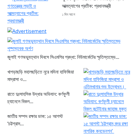
আত্মত্যাগের প্রতীক: প্রধানমন্ত্রী
১ দিন আগে
জুলাই গণঅভ্যুত্থান দিবসে সিএমপির শ্রদ্ধা: নিউমার্কেটের স্মৃতিস্তম্ভে...
খাগড়াছড়ি মহালছড়িতে নূরে মদিনা হাফিজিয়া
মাদ্রাসা ও...
রাতে দুঃসাহসিক উদ্ধার অভিযান: কর্ণফুলী
চ্যানেলে বিকল...
জাতীয় সম্পদ রক্ষার ডাক: ১৫ আগস্ট
‘চট্টগ্রাম...